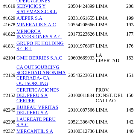
OPERACIONES
#1619
SERVICIOS Y
20504424899
LIMA
200
SISTEMAS S.C.R.L
#1629
AJEPER S.A
20331061655
LIMA
199
#1678
MINERALIS S.A.C
20554208666
LIMA
192
MENORCA
#1822
20173223626
LIMA
177
INVERSIONES S.A.C
GRUPO FE HOLDING
#1831
20101976867
LIMA
176
S.C.R.L
LA
#2104
GMH BERRIES S.A.C
20603669933
153
LIBERTAD
CA OUTSOURCING
SOCIEDAD ANONIMA
#2129
20543223051
LIMA
151
CERRADA- CA
OUTSORCING
CERTIFICACIONES
PROV.
#2152
DEL PERU S A
20100011884
CONST. DEL
150
CERPER
CALLAO
BUREAU VERITAS
#2245
20101087566
LIMA
145
DEL PERU S.A
LAUREATE PERU
#2298
20521386470
LIMA
142
S.A.C
#2327
MERCANTIL S.A
20100312736
LIMA
140