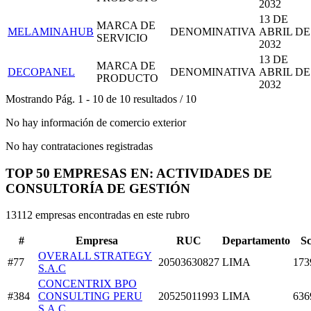
2032
13 DE
MARCA DE
MELAMINAHUB
DENOMINATIVA
ABRIL DE
SERVICIO
2032
13 DE
MARCA DE
DECOPANEL
DENOMINATIVA
ABRIL DE
PRODUCTO
2032
Mostrando
Pág.
1
-
10
de
10
resultados
/
10
No hay información de comercio exterior
No hay contrataciones registradas
TOP 50 EMPRESAS EN: ACTIVIDADES DE
CONSULTORÍA DE GESTIÓN
13112 empresas encontradas en este rubro
#
Empresa
RUC
Departamento
S
OVERALL STRATEGY
#77
20503630827
LIMA
173
S.A.C
CONCENTRIX BPO
#384
CONSULTING PERU
20525011993
LIMA
636
S.A.C