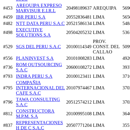
AREQUIPA EXPRESO
#453
20498189637
AREQUIPA
569
MARVISUR E.I.R.L
#459
IBR PERU S.A
20552836481
LIMA
565
#482
NTT DATA PERU S.A.C
20521586134
LIMA
548
EXECUTIVE
#498
20504205232
LIMA
536
SOLUTIONS S.A
PROV.
#529
SGS DEL PERU S.A.C
20100114349
CONST. DEL
509
CALLAO
#556
PLANINVEST S.A
20101008283
LIMA
492
ROM OUTSOURCING
#736
20600108272
LIMA
393
S.A.C
#793
INDRA PERU S.A
20100123411
LIMA
371
COMPAÑIA
#795
INTERNACIONAL DEL
20107974467
LIMA
370
CAFE S.A.C
TAWA CONSULTING
#796
20512574212
LIMA
370
S.A.C
CONSTRUCTORA
#812
20100995108
LIMA
364
M.P.M. S.A
REPRESENTACIONES
#837
20507771204
LIMA
355
H DE C S.A.C