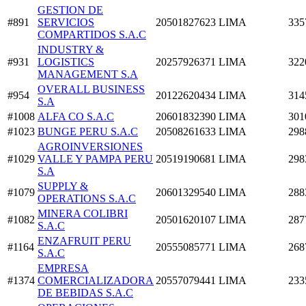
GESTION DE
#891
SERVICIOS
20501827623
LIMA
335
COMPARTIDOS S.A.C
INDUSTRY &
#931
LOGISTICS
20257926371
LIMA
322
MANAGEMENT S.A
OVERALL BUSINESS
#954
20122620434
LIMA
314
S.A
#1008
ALFA CO S.A.C
20601832390
LIMA
301
#1023
BUNGE PERU S.A.C
20508261633
LIMA
298
AGROINVERSIONES
#1029
VALLE Y PAMPA PERU
20519190681
LIMA
298
S.A
SUPPLY &
#1079
20601329540
LIMA
288
OPERATIONS S.A.C
MINERA COLIBRI
#1082
20501620107
LIMA
287
S.A.C
ENZAFRUIT PERU
#1164
20555085771
LIMA
268
S.A.C
EMPRESA
#1374
COMERCIALIZADORA
20557079441
LIMA
233
DE BEBIDAS S.A.C