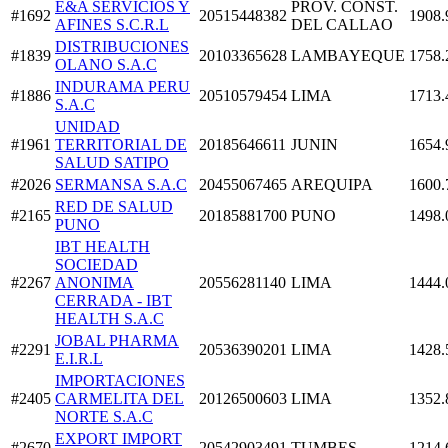
E&A SERVICIOS Y
PROV. CONST.
#1692
20515448382
1908.
AFINES S.C.R.L
DEL CALLAO
DISTRIBUCIONES
#1839
20103365628
LAMBAYEQUE
1758.
OLANO S.A.C
INDURAMA PERU
#1886
20510579454
LIMA
1713.
S.A.C
UNIDAD
#1961
TERRITORIAL DE
20185646611
JUNIN
1654.
SALUD SATIPO
#2026
SERMANSA S.A.C
20455067465
AREQUIPA
1600.
RED DE SALUD
#2165
20185881700
PUNO
1498.
PUNO
IBT HEALTH
SOCIEDAD
#2267
ANONIMA
20556281140
LIMA
1444.
CERRADA - IBT
HEALTH S.A.C
JOBAL PHARMA
#2291
20536390201
LIMA
1428.
E.I.R.L
IMPORTACIONES
#2405
CARMELITA DEL
20126500603
LIMA
1352.
NORTE S.A.C
EXPORT IMPORT
#2670
20542903491
TUMBES
1214.