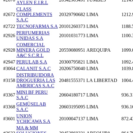
AYLEN E.I.R.L
CLASS
#2672
COMPLEMENTS
20329790682
LIMA
1212.
S.A.C
#2722
TECNOFARMA S.A
20101260373
LIMA
1188.
PERFUMERIAS
#2926
20101031773
LIMA
1100.
UNIDAS S.A
COMERCIAL
#2928
MINERA GOLD
20559080951
AREQUIPA
1099.
A&C S.C.R.L
#2947
PERULAB S.A
20300795821
LIMA
1092.
#3064
CALANIT S.A.C
20206750040
LIMA
1039.
DISTRIBUIDORA
#3158
DROGUERIA LAS
20481555371
LA LIBERTAD
1004.
AMERICAS S.A.C
MINI BF PERU
#3367
20604180717
LIMA
936.3
S.A.C
GEMÜSELAB
#3368
20603195095
LIMA
936.1
S.A.C
UNION
#3601
20100047137
LIMA
872.4
YCHICAWA S.A
MA & MM