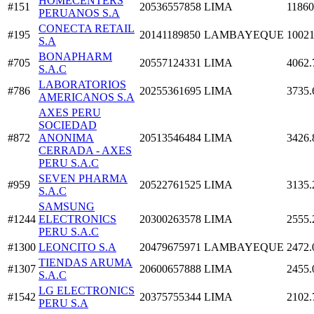
HOMECENTERS
#151
20536557858
LIMA
11860
PERUANOS S.A
CONECTA RETAIL
#195
20141189850
LAMBAYEQUE
10021
S.A
BONAPHARM
#705
20557124331
LIMA
4062.
S.A.C
LABORATORIOS
#786
20255361695
LIMA
3735.
AMERICANOS S.A
AXES PERU
SOCIEDAD
#872
ANONIMA
20513546484
LIMA
3426.
CERRADA - AXES
PERU S.A.C
SEVEN PHARMA
#959
20522761525
LIMA
3135.
S.A.C
SAMSUNG
#1244
ELECTRONICS
20300263578
LIMA
2555.
PERU S.A.C
#1300
LEONCITO S.A
20479675971
LAMBAYEQUE
2472.
TIENDAS ARUMA
#1307
20600657888
LIMA
2455.
S.A.C
LG ELECTRONICS
#1542
20375755344
LIMA
2102.
PERU S.A