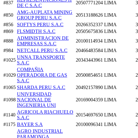
#837
20507771204
LIMA
3
DE C S.A.C
AMG-AUPLATA MINING
#850
20513188626
LIMA
3
GROUP PERU S.A.C
#856
SOFTYS PERU S.A.C
20266352337
LIMA
3
#869
FLSMIDTH S.A.C
20505675836
LIMA
3
ADMINISTRACION DE
#888
20100114934
LIMA
3
EMPRESAS S.A.C
#984
NETCALL PERU S.A.C
20466483584
LIMA
3
UNNA TRANSPORTE
#1025
20343443961
LIMA
2
S.A.C
COMPAÑIA
#1029
OPERADORA DE GAS
20500854651
LIMA
2
S.A.C
#1065
SHARDA PERU S.A.C
20492157890
LIMA
2
UNIVERSIDAD
#1098
NACIONAL DE
20169004359
LIMA
2
INGENIERIA UNI
AGRICOLA RIACHUELO
#1140
20154697650
LIMA
2
S.A.C
#1175
BAYER S.A
20100096341
LIMA
2
AGRO INDUSTRIAL
PARAMONGA