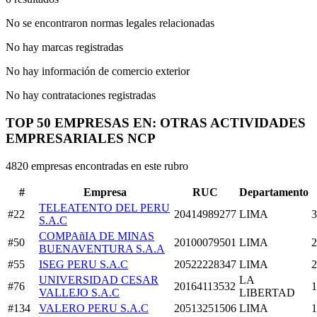
No se encontraron normas legales relacionadas
No hay marcas registradas
No hay información de comercio exterior
No hay contrataciones registradas
TOP 50 EMPRESAS EN: OTRAS ACTIVIDADES
EMPRESARIALES NCP
4820 empresas encontradas en este rubro
#
Empresa
RUC
Departamento
TELEATENTO DEL PERU
#22
20414989277
LIMA
3
S.A.C
COMPAñIA DE MINAS
#50
20100079501
LIMA
2
BUENAVENTURA S.A.A
#55
ISEG PERU S.A.C
20522228347
LIMA
2
UNIVERSIDAD CESAR
LA
#76
20164113532
1
VALLEJO S.A.C
LIBERTAD
#134
VALERO PERU S.A.C
20513251506
LIMA
1