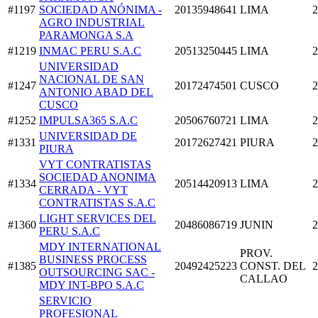
#1197
SOCIEDAD ANÓNIMA -
20135948641
LIMA
2
AGRO INDUSTRIAL
PARAMONGA S.A
#1219
INMAC PERU S.A.C
20513250445
LIMA
2
UNIVERSIDAD
NACIONAL DE SAN
#1247
20172474501
CUSCO
2
ANTONIO ABAD DEL
CUSCO
#1252
IMPULSA365 S.A.C
20506760721
LIMA
2
UNIVERSIDAD DE
#1331
20172627421
PIURA
2
PIURA
VYT CONTRATISTAS
SOCIEDAD ANONIMA
#1334
20514420913
LIMA
2
CERRADA - VYT
CONTRATISTAS S.A.C
LIGHT SERVICES DEL
#1360
20486086719
JUNIN
2
PERU S.A.C
MDY INTERNATIONAL
PROV.
BUSINESS PROCESS
#1385
20492425223
CONST. DEL
2
OUTSOURCING SAC -
CALLAO
MDY INT-BPO S.A.C
SERVICIO
PROFESIONAL