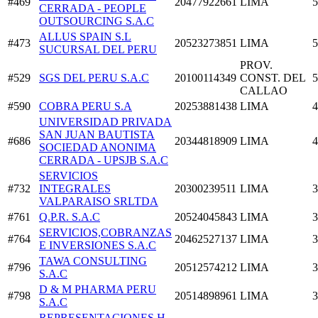
#469
20477922661
LIMA
5
CERRADA - PEOPLE
OUTSOURCING S.A.C
ALLUS SPAIN S.L
#473
20523273851
LIMA
5
SUCURSAL DEL PERU
PROV.
#529
SGS DEL PERU S.A.C
20100114349
CONST. DEL
5
CALLAO
#590
COBRA PERU S.A
20253881438
LIMA
4
UNIVERSIDAD PRIVADA
SAN JUAN BAUTISTA
#686
20344818909
LIMA
4
SOCIEDAD ANONIMA
CERRADA - UPSJB S.A.C
SERVICIOS
#732
INTEGRALES
20300239511
LIMA
3
VALPARAISO SRLTDA
#761
Q.P.R. S.A.C
20524045843
LIMA
3
SERVICIOS,COBRANZAS
#764
20462527137
LIMA
3
E INVERSIONES S.A.C
TAWA CONSULTING
#796
20512574212
LIMA
3
S.A.C
D & M PHARMA PERU
#798
20514898961
LIMA
3
S.A.C
REPRESENTACIONES H