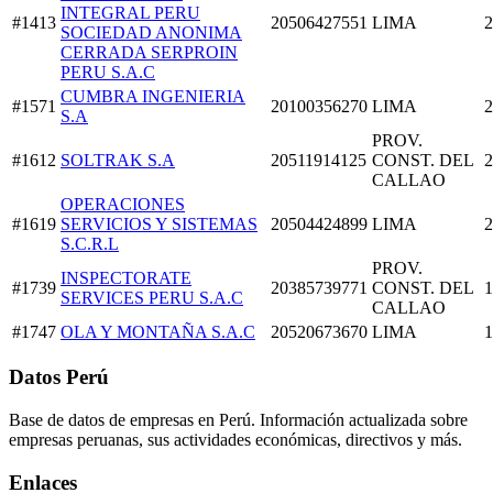
INTEGRAL PERU
#1413
20506427551
LIMA
2
SOCIEDAD ANONIMA
CERRADA SERPROIN
PERU S.A.C
CUMBRA INGENIERIA
#1571
20100356270
LIMA
2
S.A
PROV.
#1612
SOLTRAK S.A
20511914125
CONST. DEL
2
CALLAO
OPERACIONES
#1619
SERVICIOS Y SISTEMAS
20504424899
LIMA
2
S.C.R.L
PROV.
INSPECTORATE
#1739
20385739771
CONST. DEL
1
SERVICES PERU S.A.C
CALLAO
#1747
OLA Y MONTAÑA S.A.C
20520673670
LIMA
1
Datos Perú
Base de datos de empresas en Perú. Información actualizada sobre
empresas peruanas, sus actividades económicas, directivos y más.
Enlaces