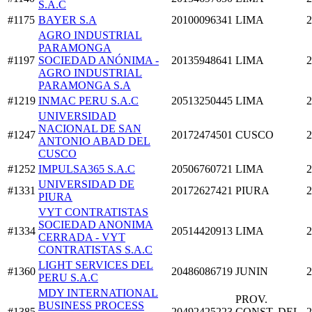
S.A.C
#1175
BAYER S.A
20100096341
LIMA
2
AGRO INDUSTRIAL
PARAMONGA
#1197
SOCIEDAD ANÓNIMA -
20135948641
LIMA
2
AGRO INDUSTRIAL
PARAMONGA S.A
#1219
INMAC PERU S.A.C
20513250445
LIMA
2
UNIVERSIDAD
NACIONAL DE SAN
#1247
20172474501
CUSCO
2
ANTONIO ABAD DEL
CUSCO
#1252
IMPULSA365 S.A.C
20506760721
LIMA
2
UNIVERSIDAD DE
#1331
20172627421
PIURA
2
PIURA
VYT CONTRATISTAS
SOCIEDAD ANONIMA
#1334
20514420913
LIMA
2
CERRADA - VYT
CONTRATISTAS S.A.C
LIGHT SERVICES DEL
#1360
20486086719
JUNIN
2
PERU S.A.C
MDY INTERNATIONAL
PROV.
BUSINESS PROCESS
#1385
20492425223
CONST. DEL
2