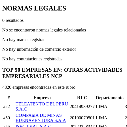
NORMAS LEGALES
0 resultados
No se encontraron normas legales relacionadas
No hay marcas registradas
No hay información de comercio exterior
No hay contrataciones registradas
TOP 50 EMPRESAS EN: OTRAS ACTIVIDADES
EMPRESARIALES NCP
4820 empresas encontradas en este rubro
#
Empresa
RUC
Departamento
TELEATENTO DEL PERU
#22
20414989277
LIMA
3
S.A.C
COMPAñIA DE MINAS
#50
20100079501
LIMA
2
BUENAVENTURA S.A.A
#55
ISEG PERU S.A.C
20522228347
LIMA
2