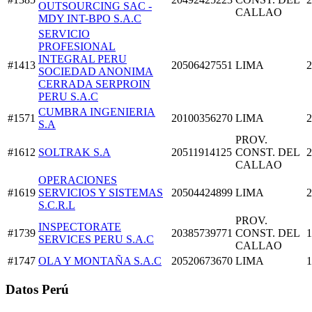
OUTSOURCING SAC -
CALLAO
MDY INT-BPO S.A.C
SERVICIO
PROFESIONAL
INTEGRAL PERU
#1413
20506427551
LIMA
2
SOCIEDAD ANONIMA
CERRADA SERPROIN
PERU S.A.C
CUMBRA INGENIERIA
#1571
20100356270
LIMA
2
S.A
PROV.
#1612
SOLTRAK S.A
20511914125
CONST. DEL
2
CALLAO
OPERACIONES
#1619
SERVICIOS Y SISTEMAS
20504424899
LIMA
2
S.C.R.L
PROV.
INSPECTORATE
#1739
20385739771
CONST. DEL
1
SERVICES PERU S.A.C
CALLAO
#1747
OLA Y MONTAÑA S.A.C
20520673670
LIMA
1
Datos Perú