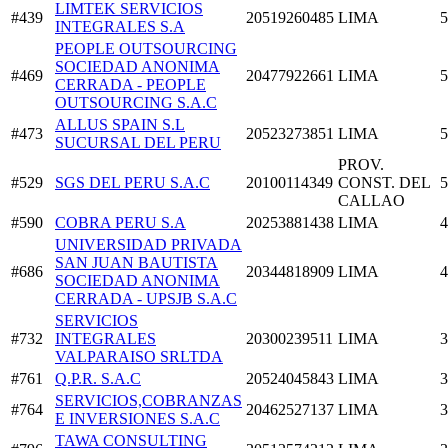
LIMTEK SERVICIOS
#439
20519260485
LIMA
5
INTEGRALES S.A
PEOPLE OUTSOURCING
SOCIEDAD ANONIMA
#469
20477922661
LIMA
5
CERRADA - PEOPLE
OUTSOURCING S.A.C
ALLUS SPAIN S.L
#473
20523273851
LIMA
5
SUCURSAL DEL PERU
PROV.
#529
SGS DEL PERU S.A.C
20100114349
CONST. DEL
5
CALLAO
#590
COBRA PERU S.A
20253881438
LIMA
4
UNIVERSIDAD PRIVADA
SAN JUAN BAUTISTA
#686
20344818909
LIMA
4
SOCIEDAD ANONIMA
CERRADA - UPSJB S.A.C
SERVICIOS
#732
INTEGRALES
20300239511
LIMA
3
VALPARAISO SRLTDA
#761
Q.P.R. S.A.C
20524045843
LIMA
3
SERVICIOS,COBRANZAS
#764
20462527137
LIMA
3
E INVERSIONES S.A.C
TAWA CONSULTING