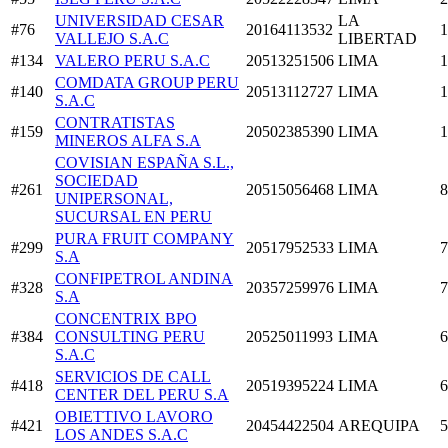
UNIVERSIDAD CESAR
LA
#76
20164113532
1
VALLEJO S.A.C
LIBERTAD
#134
VALERO PERU S.A.C
20513251506
LIMA
1
COMDATA GROUP PERU
#140
20513112727
LIMA
1
S.A.C
CONTRATISTAS
#159
20502385390
LIMA
1
MINEROS ALFA S.A
COVISIAN ESPAÑA S.L.,
SOCIEDAD
#261
20515056468
LIMA
8
UNIPERSONAL,
SUCURSAL EN PERU
PURA FRUIT COMPANY
#299
20517952533
LIMA
7
S.A
CONFIPETROL ANDINA
#328
20357259976
LIMA
7
S.A
CONCENTRIX BPO
#384
CONSULTING PERU
20525011993
LIMA
6
S.A.C
SERVICIOS DE CALL
#418
20519395224
LIMA
6
CENTER DEL PERU S.A
OBIETTIVO LAVORO
#421
20454422504
AREQUIPA
5
LOS ANDES S.A.C