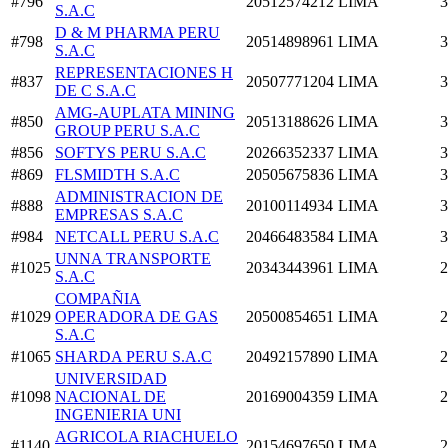
#796
20512574212
LIMA
3
S.A.C
D & M PHARMA PERU
#798
20514898961
LIMA
3
S.A.C
REPRESENTACIONES H
#837
20507771204
LIMA
3
DE C S.A.C
AMG-AUPLATA MINING
#850
20513188626
LIMA
3
GROUP PERU S.A.C
#856
SOFTYS PERU S.A.C
20266352337
LIMA
3
#869
FLSMIDTH S.A.C
20505675836
LIMA
3
ADMINISTRACION DE
#888
20100114934
LIMA
3
EMPRESAS S.A.C
#984
NETCALL PERU S.A.C
20466483584
LIMA
3
UNNA TRANSPORTE
#1025
20343443961
LIMA
2
S.A.C
COMPAÑIA
#1029
OPERADORA DE GAS
20500854651
LIMA
2
S.A.C
#1065
SHARDA PERU S.A.C
20492157890
LIMA
2
UNIVERSIDAD
#1098
NACIONAL DE
20169004359
LIMA
2
INGENIERIA UNI
AGRICOLA RIACHUELO
#1140
20154697650
LIMA
2