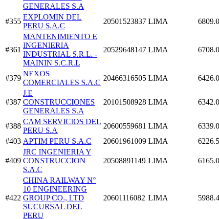
GENERALES S.A
EXPLOMIN DEL
#355
20501523837
LIMA
6809.
PERU S.A.C
MANTENIMIENTO E
INGENIERIA
#361
20529648147
LIMA
6708.
INDUSTRIAL S.R.L. -
MAININ S.C.R.L
NEXOS
#379
20466316505
LIMA
6426.
COMERCIALES S.A.C
J.E
#387
CONSTRUCCIONES
20101508928
LIMA
6342.
GENERALES S.A
CAM SERVICIOS DEL
#388
20600559681
LIMA
6339.
PERU S.A
#403
APTIM PERU S.A.C
20601961009
LIMA
6226.
JRC INGENIERIA Y
#409
CONSTRUCCION
20508891149
LIMA
6165.
S.A.C
CHINA RAILWAY N°
10 ENGINEERING
#422
GROUP CO., LTD
20601116082
LIMA
5988.
SUCURSAL DEL
PERU