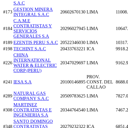
S.A.C
GESTION MINERA
#173
20602670130
LIMA
11008
INTEGRAL S.A.C
C.A.M.E
CONTRATISTAS Y
#184
20296027945
LIMA
10647
SERVICIOS
GENERALES S.A
#189
EZENTIS PERU S.A.C
20522346030
LIMA
10317
#198
TECHINT S.A.C
20433763221
ICA
9918.
CHINA
INTERNATIONAL
#226
20347029697
LIMA
9162.
WATER & ELECTRIC
CORP (PERU)
PROV.
#241
IESA S.A
20100146895
CONST. DEL
8688.
CALLAO
NATURAL GAS
#289
20509783625
LIMA
7827.
COMPANY S.A.C
MARTINEZ
#308
CONTRATISTAS E
20344764540
LIMA
7467.
INGENIERIA S.A
SANTO DOMINGO
#348
CONTRATISTAS
20279232322
ICA
6851.