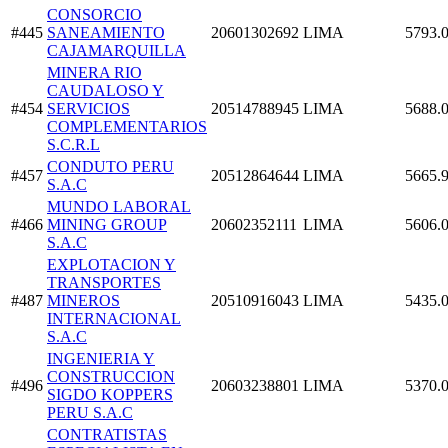
CONSORCIO
#445
SANEAMIENTO
20601302692
LIMA
5793.
CAJAMARQUILLA
MINERA RIO
CAUDALOSO Y
#454
SERVICIOS
20514788945
LIMA
5688.
COMPLEMENTARIOS
S.C.R.L
CONDUTO PERU
#457
20512864644
LIMA
5665.
S.A.C
MUNDO LABORAL
#466
MINING GROUP
20602352111
LIMA
5606.
S.A.C
EXPLOTACION Y
TRANSPORTES
#487
MINEROS
20510916043
LIMA
5435.
INTERNACIONAL
S.A.C
INGENIERIA Y
CONSTRUCCION
#496
20603238801
LIMA
5370.
SIGDO KOPPERS
PERU S.A.C
CONTRATISTAS