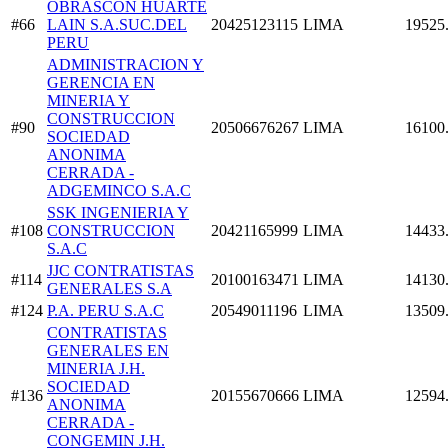
OBRASCON HUARTE
#66
LAIN S.A.SUC.DEL
20425123115
LIMA
19525
PERU
ADMINISTRACION Y
GERENCIA EN
MINERIA Y
CONSTRUCCION
#90
20506676267
LIMA
16100
SOCIEDAD
ANONIMA
CERRADA -
ADGEMINCO S.A.C
SSK INGENIERIA Y
#108
CONSTRUCCION
20421165999
LIMA
14433
S.A.C
JJC CONTRATISTAS
#114
20100163471
LIMA
14130
GENERALES S.A
#124
P.A. PERU S.A.C
20549011196
LIMA
13509
CONTRATISTAS
GENERALES EN
MINERIA J.H.
SOCIEDAD
#136
20155670666
LIMA
12594
ANONIMA
CERRADA -
CONGEMIN J.H.