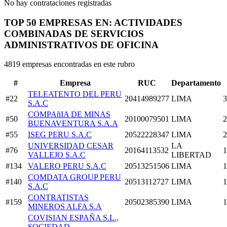
No hay contrataciones registradas
TOP 50 EMPRESAS EN: ACTIVIDADES
COMBINADAS DE SERVICIOS
ADMINISTRATIVOS DE OFICINA
4819 empresas encontradas en este rubro
#
Empresa
RUC
Departamento
TELEATENTO DEL PERU
#22
20414989277
LIMA
3
S.A.C
COMPAñIA DE MINAS
#50
20100079501
LIMA
2
BUENAVENTURA S.A.A
#55
ISEG PERU S.A.C
20522228347
LIMA
2
UNIVERSIDAD CESAR
LA
#76
20164113532
1
VALLEJO S.A.C
LIBERTAD
#134
VALERO PERU S.A.C
20513251506
LIMA
1
COMDATA GROUP PERU
#140
20513112727
LIMA
1
S.A.C
CONTRATISTAS
#159
20502385390
LIMA
1
MINEROS ALFA S.A
COVISIAN ESPAÑA S.L.,
SOCIEDAD