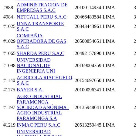
ADMINISTRACION DE
#888
20100114934
LIMA
3
EMPRESAS S.A.C
#984
NETCALL PERU S.A.C
20466483584
LIMA
3
UNNA TRANSPORTE
#1025
20343443961
LIMA
2
S.A.C
COMPAÑIA
#1029
OPERADORA DE GAS
20500854651
LIMA
2
S.A.C
#1065
SHARDA PERU S.A.C
20492157890
LIMA
2
UNIVERSIDAD
#1098
NACIONAL DE
20169004359
LIMA
2
INGENIERIA UNI
AGRICOLA RIACHUELO
#1140
20154697650
LIMA
2
S.A.C
#1175
BAYER S.A
20100096341
LIMA
2
AGRO INDUSTRIAL
PARAMONGA
#1197
SOCIEDAD ANÓNIMA -
20135948641
LIMA
2
AGRO INDUSTRIAL
PARAMONGA S.A
#1219
INMAC PERU S.A.C
20513250445
LIMA
2
UNIVERSIDAD