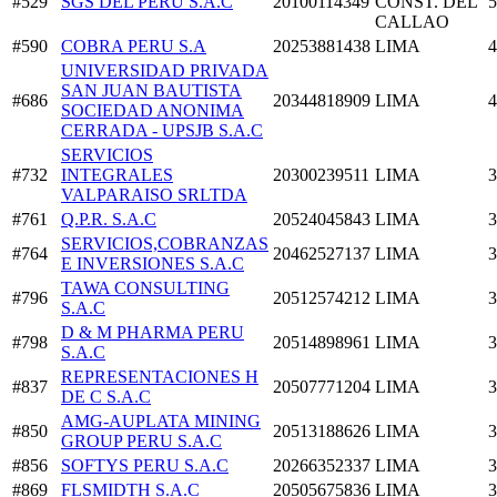
#529
SGS DEL PERU S.A.C
20100114349
CONST. DEL
5
CALLAO
#590
COBRA PERU S.A
20253881438
LIMA
4
UNIVERSIDAD PRIVADA
SAN JUAN BAUTISTA
#686
20344818909
LIMA
4
SOCIEDAD ANONIMA
CERRADA - UPSJB S.A.C
SERVICIOS
#732
INTEGRALES
20300239511
LIMA
3
VALPARAISO SRLTDA
#761
Q.P.R. S.A.C
20524045843
LIMA
3
SERVICIOS,COBRANZAS
#764
20462527137
LIMA
3
E INVERSIONES S.A.C
TAWA CONSULTING
#796
20512574212
LIMA
3
S.A.C
D & M PHARMA PERU
#798
20514898961
LIMA
3
S.A.C
REPRESENTACIONES H
#837
20507771204
LIMA
3
DE C S.A.C
AMG-AUPLATA MINING
#850
20513188626
LIMA
3
GROUP PERU S.A.C
#856
SOFTYS PERU S.A.C
20266352337
LIMA
3
#869
FLSMIDTH S.A.C
20505675836
LIMA
3