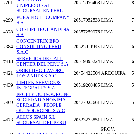
#261
20515056468
LIMA
8
UNIPERSONAL,
SUCURSAL EN PERU
PURA FRUIT COMPANY
#299
20517952533
LIMA
7
S.A
CONFIPETROL ANDINA
#328
20357259976
LIMA
7
S.A
CONCENTRIX BPO
#384
CONSULTING PERU
20525011993
LIMA
6
S.A.C
SERVICIOS DE CALL
#418
20519395224
LIMA
6
CENTER DEL PERU S.A
OBIETTIVO LAVORO
#421
20454422504
AREQUIPA
5
LOS ANDES S.A.C
LIMTEK SERVICIOS
#439
20519260485
LIMA
5
INTEGRALES S.A
PEOPLE OUTSOURCING
SOCIEDAD ANONIMA
#469
20477922661
LIMA
5
CERRADA - PEOPLE
OUTSOURCING S.A.C
ALLUS SPAIN S.L
#473
20523273851
LIMA
5
SUCURSAL DEL PERU
PROV.