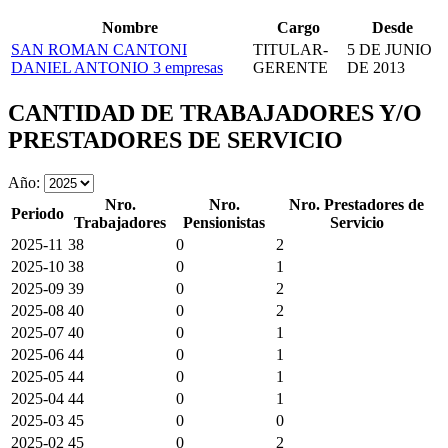
Nombre
Cargo
Desde
SAN ROMAN CANTONI
TITULAR-
5 DE JUNIO
DANIEL ANTONIO
3 empresas
GERENTE
DE 2013
CANTIDAD DE TRABAJADORES Y/O
PRESTADORES DE SERVICIO
Año:
Nro.
Nro.
Nro. Prestadores de
Periodo
Trabajadores
Pensionistas
Servicio
2025-11
38
0
2
2025-10
38
0
1
2025-09
39
0
2
2025-08
40
0
2
2025-07
40
0
1
2025-06
44
0
1
2025-05
44
0
1
2025-04
44
0
1
2025-03
45
0
0
2025-02
45
0
2