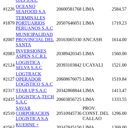
GAS S.A.C
OCEANO
#1226
20600581768
LIMA
2584.57
SEAFOOD S.A
TERMINALES
#1879
PORTUARIOS
20507646051
LIMA
1719.23
PERUANOS S.A.C
MUNICIPALIDAD
#2007
PROVINCIAL DEL
20163065330
ANCASH
1614.00
SANTA
INVERSIONES
#2083
20389420345
LIMA
1560.00
ASPEN S.C.R.L
LOGISTICA
#2124
20393103842
UCAYALI
1521.00
SELVA S.A.C
LOGTRACK
#2127
OPERADOR
20608676075
LIMA
1519.84
LOGISTICO S.A.C
#2317
STAR UP S.A.C
20342868844
LIMA
1413.47
LOGISTICA-TECH
#2435
20603856725
LIMA
1333.55
S.A.C
SAVAR
PROV.
#2510
CORPORACION
20510945736
CONST. DEL
1296.00
LOGISTICA S.A
CALLAO
KUEHNE +
#2562
20347845150
LIMA
1269.00