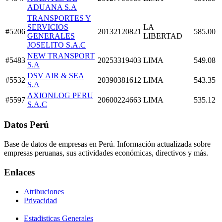
ADUANA S.A
TRANSPORTES Y
SERVICIOS
LA
#5206
20132120821
585.00
GENERALES
LIBERTAD
JOSELITO S.A.C
NEW TRANSPORT
#5483
20253319403
LIMA
549.08
S.A
DSV AIR & SEA
#5532
20390381612
LIMA
543.35
S.A
AXIONLOG PERU
#5597
20600224663
LIMA
535.12
S.A.C
Datos Perú
Base de datos de empresas en Perú. Información actualizada sobre
empresas peruanas, sus actividades económicas, directivos y más.
Enlaces
Atribuciones
Privacidad
Estadisticas Generales