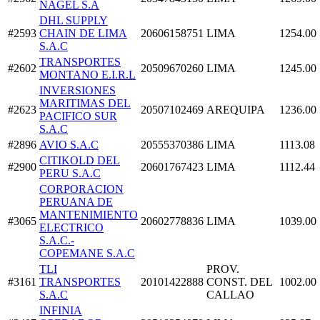
NAGEL S.A
DHL SUPPLY
#2593
CHAIN DE LIMA
20606158751
LIMA
1254.00
S.A.C
TRANSPORTES
#2602
20509670260
LIMA
1245.00
MONTANO E.I.R.L
INVERSIONES
MARITIMAS DEL
#2623
20507102469
AREQUIPA
1236.00
PACIFICO SUR
S.A.C
#2896
AVIO S.A.C
20555370386
LIMA
1113.08
CITIKOLD DEL
#2900
20601767423
LIMA
1112.44
PERU S.A.C
CORPORACION
PERUANA DE
MANTENIMIENTO
#3065
20602778836
LIMA
1039.00
ELECTRICO
S.A.C.-
COPEMANE S.A.C
TLI
PROV.
#3161
TRANSPORTES
20101422888
CONST. DEL
1002.00
S.A.C
CALLAO
INFINIA