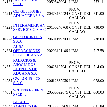
#4137
20505470941
LIMA
753.11
S.A.C
PROV.
CLI GESTIONES
#4212
20478175524
CONST. DEL
741.00
ADUANERAS S.A
CALLAO
PROV.
INTERAMERICAN
#4228
20100246768
CONST. DEL
738.00
SERVICE CO S.A.C
CALLAO
GN7 LOGISTICA
#4228
20601195209
LIMA
738.00
S.A.C
AUSA
#4334
OPERACIONES
20208101146
LIMA
717.58
LOGISTICAS S.A
PALACIOS &
PROV.
ASOCIADOS
#4351
20426107041
CONST. DEL
714.00
AGENTES DE
CALLAO
ADUANA S.A
GW LOGISTICS
#4535
20612885959
LIMA
678.00
S.A.C
PROV.
SCHENKER PERU
#4654
20506592675
CONST. DEL
660.03
S.C.R.L
CALLAO
BEAGLE
#4847
AGENTES DE
20127705969
LIMA
631.89