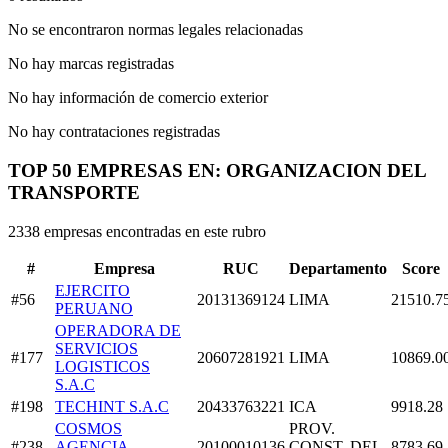
No se encontraron normas legales relacionadas
No hay marcas registradas
No hay información de comercio exterior
No hay contrataciones registradas
TOP 50 EMPRESAS EN: ORGANIZACION DEL
TRANSPORTE
2338 empresas encontradas en este rubro
#
Empresa
RUC
Departamento
Score
EJERCITO
#56
20131369124
LIMA
21510.7
PERUANO
OPERADORA DE
SERVICIOS
#177
20607281921
LIMA
10869.0
LOGISTICOS
S.A.C
#198
TECHINT S.A.C
20433763221
ICA
9918.28
COSMOS
PROV.
#238
AGENCIA
20100010136
CONST. DEL
8783.69