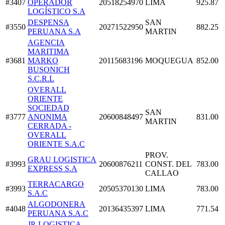
#3407
OPERADOR
20518254970
LIMA
925.87
LOGÍSTICO S.A
DESPENSA
SAN
#3550
20271522950
882.25
PERUANA S.A
MARTIN
AGENCIA
MARITIMA
#3681
MARKO
20115683196
MOQUEGUA
852.00
BUSONICH
S.C.R.L
OVERALL
ORIENTE
SOCIEDAD
SAN
#3777
ANONIMA
20600848497
831.00
MARTIN
CERRADA -
OVERALL
ORIENTE S.A.C
PROV.
GRAU LOGISTICA
#3993
20600876211
CONST. DEL
783.00
EXPRESS S.A
CALLAO
TERRACARGO
#3993
20505370130
LIMA
783.00
S.A.C
ALGODONERA
#4048
20136435397
LIMA
771.54
PERUANA S.A.C
JP. LOGISTICA