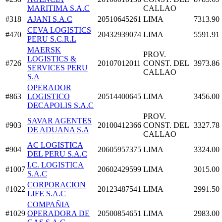
MARITIMA S.A.C
CALLAO
#318
AJANI S.A.C
20510645261
LIMA
7313.90
CEVA LOGISTICS
#470
20432939074
LIMA
5591.91
PERU S.C.R.L
MAERSK
PROV.
LOGISTICS &
#726
20107012011
CONST. DEL
3973.86
SERVICES PERU
CALLAO
S.A
OPERADOR
#863
LOGISTICO
20514400645
LIMA
3456.00
DECAPOLIS S.A.C
PROV.
SAVAR AGENTES
#903
20100412366
CONST. DEL
3327.78
DE ADUANA S.A
CALLAO
AC LOGISTICA
#904
20605957375
LIMA
3324.00
DEL PERU S.A.C
I.C. LOGISTICA
#1007
20602429599
LIMA
3015.00
S.A.C
CORPORACION
#1022
20123487541
LIMA
2991.50
LIFE S.A.C
COMPAÑIA
#1029
OPERADORA DE
20500854651
LIMA
2983.00