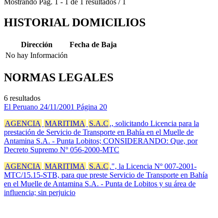
Mostrando
Pág.
1
-
1
de
1
resultados
/
1
HISTORIAL DOMICILIOS
Dirección
Fecha de Baja
No hay Información
NORMAS LEGALES
6 resultados
El Peruano
24/11/2001
Página 20
AGENCIA
MARITIMA
S.A.C
., solicitando Licencia para la
prestación de Servicio de Transporte en Bahía en el Muelle de
Antamina S.A. - Punta Lobitos; CONSIDERANDO: Que, por
Decreto Supremo Nº 056-2000-MTC
AGENCIA
MARITIMA
S.A.C
.", la Licencia Nº 007-2001-
MTC/15.15-STB, para que preste Servicio de Transporte en Bahía
en el Muelle de Antamina S.A. - Punta de Lobitos y su área de
influencia; sin perjuicio