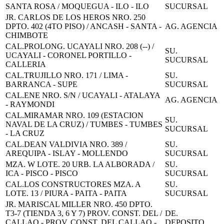
SANTA ROSA / MOQUEGUA - ILO - ILO
SUCURSAL
JR. CARLOS DE LOS HEROS NRO. 250
DPTO. 402 (4TO PISO) / ANCASH - SANTA -
AG. AGENCIA
CHIMBOTE
CAL.PROLONG. UCAYALI NRO. 208 (--) /
SU.
UCAYALI - CORONEL PORTILLO -
SUCURSAL
CALLERIA
CAL.TRUJILLO NRO. 171 / LIMA -
SU.
BARRANCA - SUPE
SUCURSAL
CAL.ENE NRO. S/N / UCAYALI - ATALAYA
AG. AGENCIA
- RAYMONDI
CAL.MIRAMAR NRO. 109 (ESTACION
SU.
NAVAL DE LA CRUZ) / TUMBES - TUMBES
SUCURSAL
- LA CRUZ
CAL.DEAN VALDIVIA NRO. 389 /
SU.
AREQUIPA - ISLAY - MOLLENDO
SUCURSAL
MZA. W LOTE. 20 URB. LA ALBORADA /
SU.
ICA - PISCO - PISCO
SUCURSAL
CAL.LOS CONSTRUCTORES MZA. A
SU.
LOTE. 13 / PIURA - PAITA - PAITA
SUCURSAL
JR. MARISCAL MILLER NRO. 450 DPTO.
T3-7 (TIENDA 3, 6 Y 7) PROV. CONST. DEL /
DE.
CALLAO - PROV. CONST. DEL CALLAO -
DEPOSITO