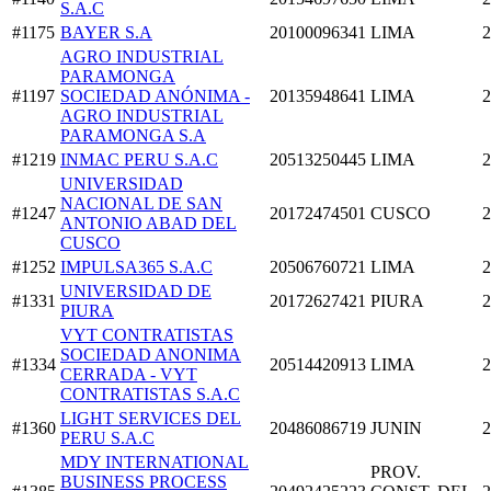
S.A.C
#1175
BAYER S.A
20100096341
LIMA
2
AGRO INDUSTRIAL
PARAMONGA
#1197
SOCIEDAD ANÓNIMA -
20135948641
LIMA
2
AGRO INDUSTRIAL
PARAMONGA S.A
#1219
INMAC PERU S.A.C
20513250445
LIMA
2
UNIVERSIDAD
NACIONAL DE SAN
#1247
20172474501
CUSCO
2
ANTONIO ABAD DEL
CUSCO
#1252
IMPULSA365 S.A.C
20506760721
LIMA
2
UNIVERSIDAD DE
#1331
20172627421
PIURA
2
PIURA
VYT CONTRATISTAS
SOCIEDAD ANONIMA
#1334
20514420913
LIMA
2
CERRADA - VYT
CONTRATISTAS S.A.C
LIGHT SERVICES DEL
#1360
20486086719
JUNIN
2
PERU S.A.C
MDY INTERNATIONAL
PROV.
BUSINESS PROCESS