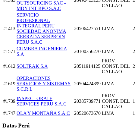
#1385
20492425223
CONST. DEL
2
OUTSOURCING SAC -
CALLAO
MDY INT-BPO S.A.C
SERVICIO
PROFESIONAL
INTEGRAL PERU
#1413
20506427551
LIMA
2
SOCIEDAD ANONIMA
CERRADA SERPROIN
PERU S.A.C
CUMBRA INGENIERIA
#1571
20100356270
LIMA
2
S.A
PROV.
#1612
SOLTRAK S.A
20511914125
CONST. DEL
2
CALLAO
OPERACIONES
#1619
SERVICIOS Y SISTEMAS
20504424899
LIMA
2
S.C.R.L
PROV.
INSPECTORATE
#1739
20385739771
CONST. DEL
1
SERVICES PERU S.A.C
CALLAO
#1747
OLA Y MONTAÑA S.A.C
20520673670
LIMA
1
Datos Perú