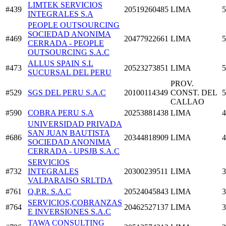
LIMTEK SERVICIOS
#439
20519260485
LIMA
5
INTEGRALES S.A
PEOPLE OUTSOURCING
SOCIEDAD ANONIMA
#469
20477922661
LIMA
5
CERRADA - PEOPLE
OUTSOURCING S.A.C
ALLUS SPAIN S.L
#473
20523273851
LIMA
5
SUCURSAL DEL PERU
PROV.
#529
SGS DEL PERU S.A.C
20100114349
CONST. DEL
5
CALLAO
#590
COBRA PERU S.A
20253881438
LIMA
4
UNIVERSIDAD PRIVADA
SAN JUAN BAUTISTA
#686
20344818909
LIMA
4
SOCIEDAD ANONIMA
CERRADA - UPSJB S.A.C
SERVICIOS
#732
INTEGRALES
20300239511
LIMA
3
VALPARAISO SRLTDA
#761
Q.P.R. S.A.C
20524045843
LIMA
3
SERVICIOS,COBRANZAS
#764
20462527137
LIMA
3
E INVERSIONES S.A.C
TAWA CONSULTING