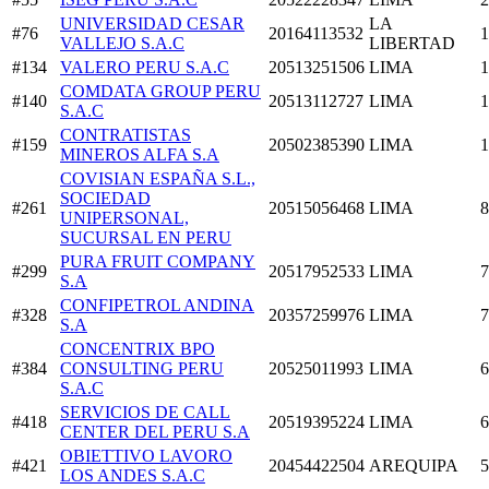
UNIVERSIDAD CESAR
LA
#76
20164113532
1
VALLEJO S.A.C
LIBERTAD
#134
VALERO PERU S.A.C
20513251506
LIMA
1
COMDATA GROUP PERU
#140
20513112727
LIMA
1
S.A.C
CONTRATISTAS
#159
20502385390
LIMA
1
MINEROS ALFA S.A
COVISIAN ESPAÑA S.L.,
SOCIEDAD
#261
20515056468
LIMA
8
UNIPERSONAL,
SUCURSAL EN PERU
PURA FRUIT COMPANY
#299
20517952533
LIMA
7
S.A
CONFIPETROL ANDINA
#328
20357259976
LIMA
7
S.A
CONCENTRIX BPO
#384
CONSULTING PERU
20525011993
LIMA
6
S.A.C
SERVICIOS DE CALL
#418
20519395224
LIMA
6
CENTER DEL PERU S.A
OBIETTIVO LAVORO
#421
20454422504
AREQUIPA
5
LOS ANDES S.A.C