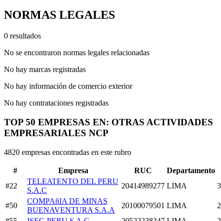
NORMAS LEGALES
0 resultados
No se encontraron normas legales relacionadas
No hay marcas registradas
No hay información de comercio exterior
No hay contrataciones registradas
TOP 50 EMPRESAS EN: OTRAS ACTIVIDADES
EMPRESARIALES NCP
4820 empresas encontradas en este rubro
#
Empresa
RUC
Departamento
TELEATENTO DEL PERU
#22
20414989277
LIMA
3
S.A.C
COMPAñIA DE MINAS
#50
20100079501
LIMA
2
BUENAVENTURA S.A.A
#55
ISEG PERU S.A.C
20522228347
LIMA
2