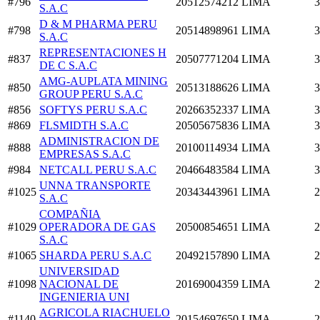
#796
20512574212
LIMA
3
S.A.C
D & M PHARMA PERU
#798
20514898961
LIMA
3
S.A.C
REPRESENTACIONES H
#837
20507771204
LIMA
3
DE C S.A.C
AMG-AUPLATA MINING
#850
20513188626
LIMA
3
GROUP PERU S.A.C
#856
SOFTYS PERU S.A.C
20266352337
LIMA
3
#869
FLSMIDTH S.A.C
20505675836
LIMA
3
ADMINISTRACION DE
#888
20100114934
LIMA
3
EMPRESAS S.A.C
#984
NETCALL PERU S.A.C
20466483584
LIMA
3
UNNA TRANSPORTE
#1025
20343443961
LIMA
2
S.A.C
COMPAÑIA
#1029
OPERADORA DE GAS
20500854651
LIMA
2
S.A.C
#1065
SHARDA PERU S.A.C
20492157890
LIMA
2
UNIVERSIDAD
#1098
NACIONAL DE
20169004359
LIMA
2
INGENIERIA UNI
AGRICOLA RIACHUELO
#1140
20154697650
LIMA
2