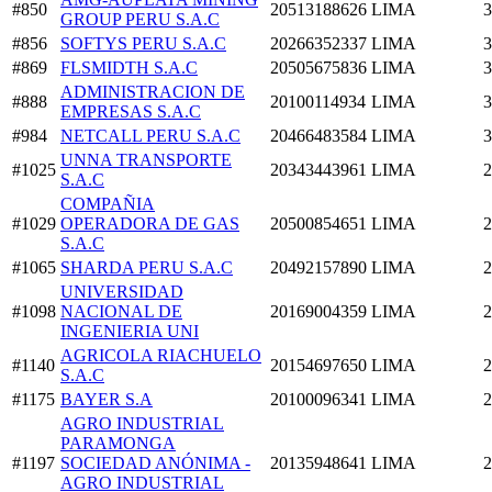
#850
20513188626
LIMA
3
GROUP PERU S.A.C
#856
SOFTYS PERU S.A.C
20266352337
LIMA
3
#869
FLSMIDTH S.A.C
20505675836
LIMA
3
ADMINISTRACION DE
#888
20100114934
LIMA
3
EMPRESAS S.A.C
#984
NETCALL PERU S.A.C
20466483584
LIMA
3
UNNA TRANSPORTE
#1025
20343443961
LIMA
2
S.A.C
COMPAÑIA
#1029
OPERADORA DE GAS
20500854651
LIMA
2
S.A.C
#1065
SHARDA PERU S.A.C
20492157890
LIMA
2
UNIVERSIDAD
#1098
NACIONAL DE
20169004359
LIMA
2
INGENIERIA UNI
AGRICOLA RIACHUELO
#1140
20154697650
LIMA
2
S.A.C
#1175
BAYER S.A
20100096341
LIMA
2
AGRO INDUSTRIAL
PARAMONGA
#1197
SOCIEDAD ANÓNIMA -
20135948641
LIMA
2
AGRO INDUSTRIAL