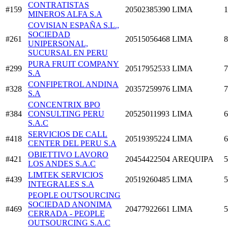
CONTRATISTAS
#159
20502385390
LIMA
1
MINEROS ALFA S.A
COVISIAN ESPAÑA S.L.,
SOCIEDAD
#261
20515056468
LIMA
8
UNIPERSONAL,
SUCURSAL EN PERU
PURA FRUIT COMPANY
#299
20517952533
LIMA
7
S.A
CONFIPETROL ANDINA
#328
20357259976
LIMA
7
S.A
CONCENTRIX BPO
#384
CONSULTING PERU
20525011993
LIMA
6
S.A.C
SERVICIOS DE CALL
#418
20519395224
LIMA
6
CENTER DEL PERU S.A
OBIETTIVO LAVORO
#421
20454422504
AREQUIPA
5
LOS ANDES S.A.C
LIMTEK SERVICIOS
#439
20519260485
LIMA
5
INTEGRALES S.A
PEOPLE OUTSOURCING
SOCIEDAD ANONIMA
#469
20477922661
LIMA
5
CERRADA - PEOPLE
OUTSOURCING S.A.C