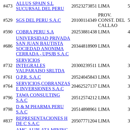
ALLUS SPAIN S.L
#473
20523273851
LIMA
5
SUCURSAL DEL PERU
PROV.
#529
SGS DEL PERU S.A.C
20100114349
CONST. DEL
5
CALLAO
#590
COBRA PERU S.A
20253881438
LIMA
4
UNIVERSIDAD PRIVADA
SAN JUAN BAUTISTA
#686
20344818909
LIMA
4
SOCIEDAD ANONIMA
CERRADA - UPSJB S.A.C
SERVICIOS
#732
INTEGRALES
20300239511
LIMA
3
VALPARAISO SRLTDA
#761
Q.P.R. S.A.C
20524045843
LIMA
3
SERVICIOS,COBRANZAS
#764
20462527137
LIMA
3
E INVERSIONES S.A.C
TAWA CONSULTING
#796
20512574212
LIMA
3
S.A.C
D & M PHARMA PERU
#798
20514898961
LIMA
3
S.A.C
REPRESENTACIONES H
#837
20507771204
LIMA
3
DE C S.A.C
AMG-AUPLATA MINING