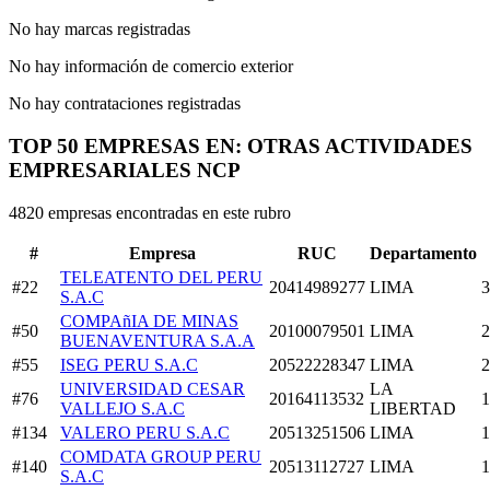
No hay marcas registradas
No hay información de comercio exterior
No hay contrataciones registradas
TOP 50 EMPRESAS EN: OTRAS ACTIVIDADES
EMPRESARIALES NCP
4820 empresas encontradas en este rubro
#
Empresa
RUC
Departamento
TELEATENTO DEL PERU
#22
20414989277
LIMA
3
S.A.C
COMPAñIA DE MINAS
#50
20100079501
LIMA
2
BUENAVENTURA S.A.A
#55
ISEG PERU S.A.C
20522228347
LIMA
2
UNIVERSIDAD CESAR
LA
#76
20164113532
1
VALLEJO S.A.C
LIBERTAD
#134
VALERO PERU S.A.C
20513251506
LIMA
1
COMDATA GROUP PERU
#140
20513112727
LIMA
1
S.A.C