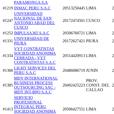
PARAMONGA S.A
#1219
INMAC PERU S.A.C
20513250445
LIMA
2
UNIVERSIDAD
NACIONAL DE SAN
#1247
20172474501
CUSCO
2
ANTONIO ABAD DEL
CUSCO
#1252
IMPULSA365 S.A.C
20506760721
LIMA
2
UNIVERSIDAD DE
#1331
20172627421
PIURA
2
PIURA
VYT CONTRATISTAS
SOCIEDAD ANONIMA
#1334
20514420913
LIMA
2
CERRADA - VYT
CONTRATISTAS S.A.C
LIGHT SERVICES DEL
#1360
20486086719
JUNIN
2
PERU S.A.C
MDY INTERNATIONAL
PROV.
BUSINESS PROCESS
#1385
20492425223
CONST. DEL
2
OUTSOURCING SAC -
CALLAO
MDY INT-BPO S.A.C
SERVICIO
PROFESIONAL
INTEGRAL PERU
#1413
20506427551
LIMA
2
SOCIEDAD ANONIMA