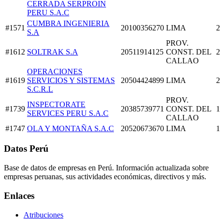
CERRADA SERPROIN
PERU S.A.C
CUMBRA INGENIERIA
#1571
20100356270
LIMA
2
S.A
PROV.
#1612
SOLTRAK S.A
20511914125
CONST. DEL
2
CALLAO
OPERACIONES
#1619
SERVICIOS Y SISTEMAS
20504424899
LIMA
2
S.C.R.L
PROV.
INSPECTORATE
#1739
20385739771
CONST. DEL
1
SERVICES PERU S.A.C
CALLAO
#1747
OLA Y MONTAÑA S.A.C
20520673670
LIMA
1
Datos Perú
Base de datos de empresas en Perú. Información actualizada sobre
empresas peruanas, sus actividades económicas, directivos y más.
Enlaces
Atribuciones