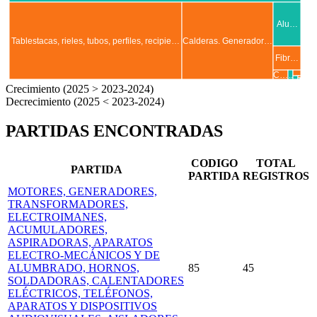
Alu…
Tablestacas, rieles, tubos, perfiles, recipie…
Calderas. Generador…
Fibr…
..
C…
..
.
..
.
Crecimiento (2025 > 2023-2024)
Decrecimiento (2025 < 2023-2024)
PARTIDAS ENCONTRADAS
CODIGO
TOTAL
PARTIDA
PARTIDA
REGISTROS
MOTORES, GENERADORES,
TRANSFORMADORES,
ELECTROIMANES,
ACUMULADORES,
ASPIRADORAS, APARATOS
ELECTRO-MECÁNICOS Y DE
ALUMBRADO, HORNOS,
85
45
SOLDADORAS, CALENTADORES
ELÉCTRICOS, TELÉFONOS,
APARATOS Y DISPOSITIVOS