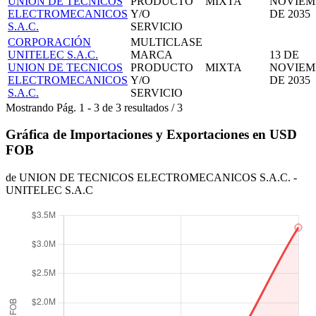
UNION DE TECNICOS
PRODUCTO
MIXTA
NOVIEM
ELECTROMECANICOS
Y/O
DE 2035
S.A.C.
SERVICIO
CORPORACIÓN
MULTICLASE
UNITELEC S.A.C.
MARCA
13 DE
UNION DE TECNICOS
PRODUCTO
MIXTA
NOVIEM
ELECTROMECANICOS
Y/O
DE 2035
S.A.C.
SERVICIO
Mostrando
Pág.
1
-
3
de
3
resultados
/
3
Gráfica de Importaciones y Exportaciones en USD
FOB
de UNION DE TECNICOS ELECTROMECANICOS S.A.C. -
UNITELEC S.A.C