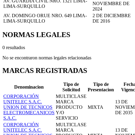
AV. GUARDIA CIVIL NRO. 1321 LIMA-
NOVIEMBRE DE
LIMA-SURQUILLO
2024
AV. DOMINGO ORUE NRO. 649 LIMA-
2 DE DICIEMBRE
LIMA-SURQUILLO
DE 2016
NORMAS LEGALES
0 resultados
No se encontraron normas legales relacionadas
MARCAS REGISTRADAS
Tipo de
Tipo de
Fech
Denominacion
Solicitud
Presentacion
Vigenc
CORPORACIÓN
MULTICLASE
UNITELEC S.A.C.
MARCA
13 DE
UNION DE TECNICOS
PRODUCTO
MIXTA
NOVIEM
ELECTROMECANICOS
Y/O
DE 2035
S.A.C.
SERVICIO
CORPORACIÓN
MULTICLASE
UNITELEC S.A.C.
MARCA
13 DE