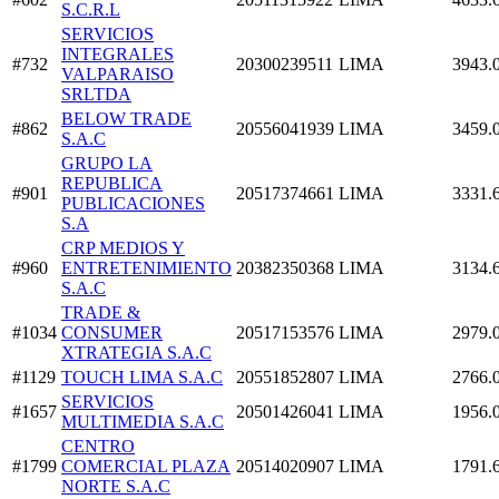
S.C.R.L
SERVICIOS
INTEGRALES
#732
20300239511
LIMA
3943.
VALPARAISO
SRLTDA
BELOW TRADE
#862
20556041939
LIMA
3459.
S.A.C
GRUPO LA
REPUBLICA
#901
20517374661
LIMA
3331.
PUBLICACIONES
S.A
CRP MEDIOS Y
#960
ENTRETENIMIENTO
20382350368
LIMA
3134.
S.A.C
TRADE &
#1034
CONSUMER
20517153576
LIMA
2979.
XTRATEGIA S.A.C
#1129
TOUCH LIMA S.A.C
20551852807
LIMA
2766.
SERVICIOS
#1657
20501426041
LIMA
1956.
MULTIMEDIA S.A.C
CENTRO
#1799
COMERCIAL PLAZA
20514020907
LIMA
1791.
NORTE S.A.C