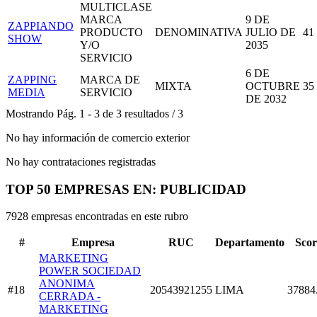
MULTICLASE
MARCA
9 DE
ZAPPIANDO
PRODUCTO
DENOMINATIVA
JULIO DE
41
SHOW
Y/O
2035
SERVICIO
6 DE
ZAPPING
MARCA DE
MIXTA
OCTUBRE
35
MEDIA
SERVICIO
DE 2032
Mostrando
Pág.
1
-
3
de
3
resultados
/
3
No hay información de comercio exterior
No hay contrataciones registradas
TOP 50 EMPRESAS EN: PUBLICIDAD
7928 empresas encontradas en este rubro
#
Empresa
RUC
Departamento
Scor
MARKETING
POWER SOCIEDAD
ANONIMA
#18
20543921255
LIMA
37884
CERRADA -
MARKETING