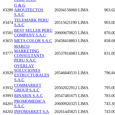
G & G
#3289
ARQUITECTOS
20204156060
LIMA
963.0
S.A.C
TELEMARK PERU
#3474
20515621190
LIMA
903.0
S.A.C
BEST SELLER PERU
#3581
20600670825
LIMA
876.0
COMPANY S.A.C
#3655
META COLOR S.A.C
20458418803
LIMA
858.0
MARCO
MARKETING
#3777
20537816083
LIMA
831.0
CONSULTANTS
PERU S.A.C
OVERLAY
SOLUCIONES
#3929
20546840531
LIMA
796.8
ESTRUCTURALES
S.A.C
COMMARKET
#3932
20502022912
LIMA
795.0
GROUP S.A.C
#3993
BINARIX S.A.C
20547481675
LIMA
783.0
PROMOMEDICA
#4201
20600920325
LIMA
743.3
S.A.C
#4202
INFOMARKET S.A
20261445825
LIMA
743.0