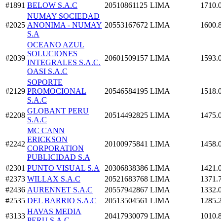
#1891
BELOW S.A.C
20510861125
LIMA
1710.
NUMAY SOCIEDAD
#2025
ANONIMA - NUMAY
20553167672
LIMA
1600.
S.A
OCEANO AZUL
SOLUCIONES
#2039
20601509157
LIMA
1593.
INTEGRALES S.A.C.
OASI S.A.C
SOPORTE
#2129
PROMOCIONAL
20546584195
LIMA
1518.
S.A.C
GLOBANT PERU
#2208
20514492825
LIMA
1475.
S.A.C
MC CANN
ERICKSON
#2242
20100975841
LIMA
1458.
CORPORATION
PUBLICIDAD S.A
#2301
PUNTO VISUAL S.A
20306838386
LIMA
1421.
#2373
WILLAX S.A.C
20521683768
LIMA
1371.
#2436
AURENNET S.A.C
20557942867
LIMA
1332.
#2535
DEL BARRIO S.A.C
20513504561
LIMA
1285.
HAVAS MEDIA
#3133
20417930079
LIMA
1010.
PERU S.A.C