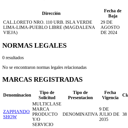
Fecha de
Dirección
Baja
CAL.LORETO NRO. 110 URB. ISLA VERDE
29 DE
LIMA-LIMA-PUEBLO LIBRE (MAGDALENA
AGOSTO
VIEJA)
DE 2024
NORMAS LEGALES
0 resultados
No se encontraron normas legales relacionadas
MARCAS REGISTRADAS
Tipo de
Tipo de
Fecha
Denominacion
Cl
Solicitud
Presentacion
Vigencia
MULTICLASE
MARCA
9 DE
ZAPPIANDO
PRODUCTO
DENOMINATIVA
JULIO DE
38
SHOW
Y/O
2035
SERVICIO