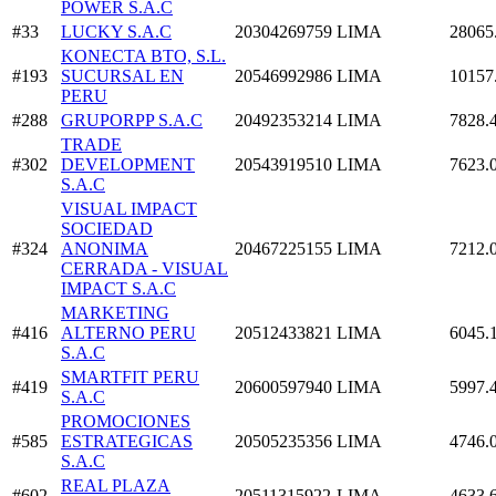
POWER S.A.C
#33
LUCKY S.A.C
20304269759
LIMA
28065
KONECTA BTO, S.L.
#193
SUCURSAL EN
20546992986
LIMA
10157
PERU
#288
GRUPORPP S.A.C
20492353214
LIMA
7828.
TRADE
#302
DEVELOPMENT
20543919510
LIMA
7623.
S.A.C
VISUAL IMPACT
SOCIEDAD
#324
ANONIMA
20467225155
LIMA
7212.
CERRADA - VISUAL
IMPACT S.A.C
MARKETING
#416
ALTERNO PERU
20512433821
LIMA
6045.
S.A.C
SMARTFIT PERU
#419
20600597940
LIMA
5997.
S.A.C
PROMOCIONES
#585
ESTRATEGICAS
20505235356
LIMA
4746.
S.A.C
REAL PLAZA
#602
20511315922
LIMA
4633.