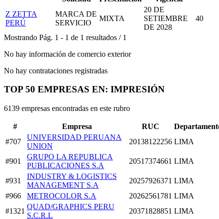
20 DE
Z ZETTA
MARCA DE
MIXTA
SETIEMBRE
40
PERÚ
SERVICIO
DE 2028
Mostrando
Pág.
1
-
1
de
1
resultados
/
1
No hay información de comercio exterior
No hay contrataciones registradas
TOP 50 EMPRESAS EN: IMPRESIÓN
6139 empresas encontradas en este rubro
#
Empresa
RUC
Departament
UNIVERSIDAD PERUANA
#707
20138122256
LIMA
UNION
GRUPO LA REPUBLICA
#901
20517374661
LIMA
PUBLICACIONES S.A
INDUSTRY & LOGISTICS
#931
20257926371
LIMA
MANAGEMENT S.A
#966
METROCOLOR S.A
20262561781
LIMA
QUAD/GRAPHICS PERU
#1321
20371828851
LIMA
S.C.R.L