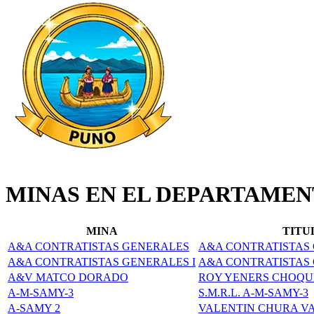
MINAS EN EL DEPARTAMEN
MINA
TITU
A&A CONTRATISTAS GENERALES
A&A CONTRATISTAS G
A&A CONTRATISTAS GENERALES I
A&A CONTRATISTAS G
A&V MATCO DORADO
ROY YENERS CHOQU
A-M-SAMY-3
S.M.R.L. A-M-SAMY-3
A-SAMY 2
VALENTIN CHURA V