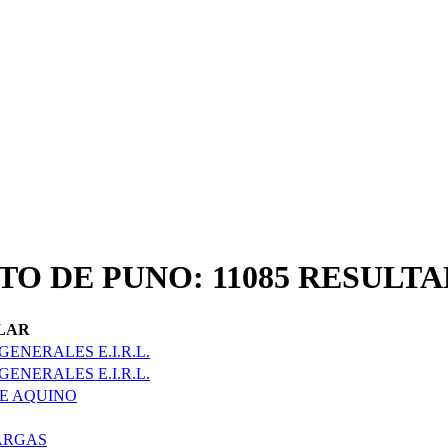
TO DE PUNO: 11085 RESUL
LAR
ENERALES E.I.R.L.
ENERALES E.I.R.L.
E AQUINO
ARGAS