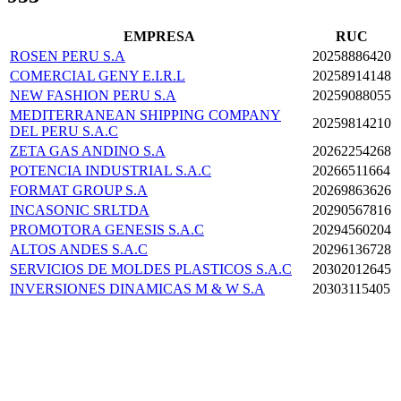
EMPRESA
RUC
ROSEN PERU S.A
20258886420
COMERCIAL GENY E.I.R.L
20258914148
NEW FASHION PERU S.A
20259088055
MEDITERRANEAN SHIPPING COMPANY
20259814210
DEL PERU S.A.C
ZETA GAS ANDINO S.A
20262254268
POTENCIA INDUSTRIAL S.A.C
20266511664
FORMAT GROUP S.A
20269863626
INCASONIC SRLTDA
20290567816
PROMOTORA GENESIS S.A.C
20294560204
ALTOS ANDES S.A.C
20296136728
SERVICIOS DE MOLDES PLASTICOS S.A.C
20302012645
INVERSIONES DINAMICAS M & W S.A
20303115405