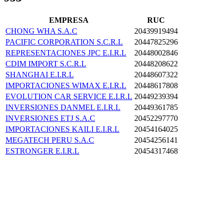
EMPRESA
RUC
CHONG WHA S.A.C
20439919494
PACIFIC CORPORATION S.C.R.L
20447825296
REPRESENTACIONES JPC E.I.R.L
20448002846
CDIM IMPORT S.C.R.L
20448208622
SHANGHAI E.I.R.L
20448607322
IMPORTACIONES WIMAX E.I.R.L
20448617808
EVOLUTION CAR SERVICE E.I.R.L
20449239394
INVERSIONES DANMEL E.I.R.L
20449361785
INVERSIONES ETJ S.A.C
20452297770
IMPORTACIONES KAILI E.I.R.L
20454164025
MEGATECH PERU S.A.C
20454256141
ESTRONGER E.I.R.L
20454317468