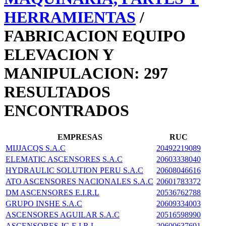
HERRAMIENTAS
/
FABRICACION EQUIPO
ELEVACION Y
MANIPULACION: 297
RESULTADOS
ENCONTRADOS
EMPRESAS
RUC
MIJJACQS S.A.C
20492219089
ELEMATIC ASCENSORES S.A.C
20603338040
HYDRAULIC SOLUTION PERU S.A.C
20608046616
ATO ASCENSORES NACIONALES S.A.C
20601783372
DM ASCENSORES E.I.R.L
20536762788
GRUPO INSHE S.A.C
20609334003
ASCENSORES AGUILAR S.A.C
20516598990
ASCENSORES JG E.I.R.L
20600637691