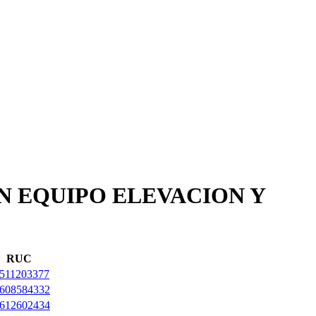
N EQUIPO ELEVACION Y
RUC
511203377
608584332
612602434