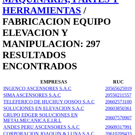
HERRAMIENTAS
/
FABRICACION EQUIPO
ELEVACION Y
MANIPULACION: 297
RESULTADOS
ENCONTRADOS
EMPRESAS
RUC
INGENCO ASCENSORES S.A.C
20565625919
SIMA ASCENSORES S.A.C
20550211557
TELEFERICO DE HUCHUY QOSQO S.A.C
20602573100
SOLUCIONES EN ELEVACION S.A.C
20603850361
GRUPO EDGER SOLUCIONES EN
20607570907
METALMECANICA E.I.R.L
ANDES PERU ASCENSORES S.A.C
20609317991
CORPORACION JOAQUIN & LUNA S.A.C
20610209433