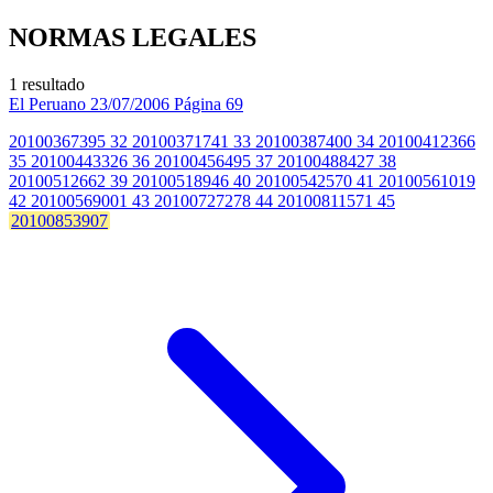
NORMAS LEGALES
1 resultado
El Peruano
23/07/2006
Página 69
20100367395 32 20100371741 33 20100387400 34 20100412366
35 20100443326 36 20100456495 37 20100488427 38
20100512662 39 20100518946 40 20100542570 41 20100561019
42 20100569001 43 20100727278 44 20100811571 45
20100853907