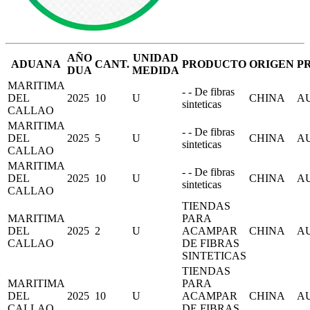
AÑO
UNIDAD
ADUANA
CANT.
PRODUCTO
ORIGEN
P
DUA
MEDIDA
MARITIMA
- - De fibras
DEL
2025
10
U
CHINA
A
sinteticas
CALLAO
MARITIMA
- - De fibras
DEL
2025
5
U
CHINA
A
sinteticas
CALLAO
MARITIMA
- - De fibras
DEL
2025
10
U
CHINA
A
sinteticas
CALLAO
TIENDAS
MARITIMA
PARA
DEL
2025
2
U
ACAMPAR
CHINA
A
CALLAO
DE FIBRAS
SINTETICAS
TIENDAS
MARITIMA
PARA
DEL
2025
10
U
ACAMPAR
CHINA
A
CALLAO
DE FIBRAS