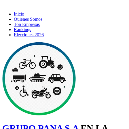
Inicio
Quienes Somos
Top Empresas
Rankings
Elecciones 2026
GRUPO PANA S.A
EN LA