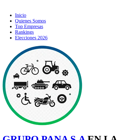
Inicio
Quienes Somos
Top Empresas
Rankings
Elecciones 2026
GRUPO PANA S.A
EN LA