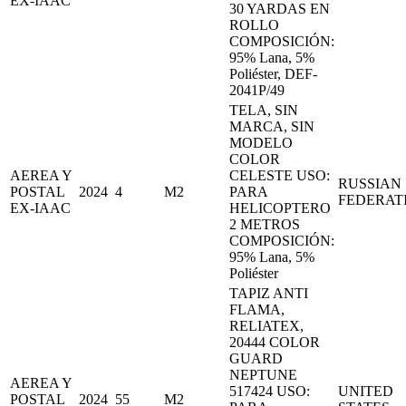
EX-IAAC
30 YARDAS EN
ROLLO
COMPOSICIÓN:
95% Lana, 5%
Poliéster, DEF-
2041P/49
TELA, SIN
MARCA, SIN
MODELO
COLOR
AEREA Y
CELESTE USO:
RUSSIAN
POSTAL
2024
4
M2
PARA
FEDERAT
EX-IAAC
HELICOPTERO
2 METROS
COMPOSICIÓN:
95% Lana, 5%
Poliéster
TAPIZ ANTI
FLAMA,
RELIATEX,
20444 COLOR
GUARD
NEPTUNE
AEREA Y
517424 USO:
UNITED
POSTAL
2024
55
M2