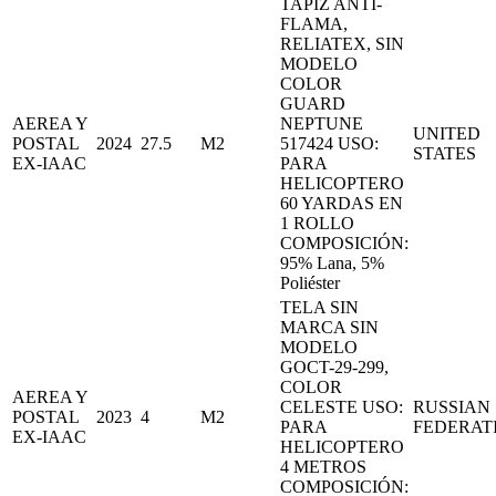
TAPIZ ANTI-
FLAMA,
RELIATEX, SIN
MODELO
COLOR
GUARD
AEREA Y
NEPTUNE
UNITED
POSTAL
2024
27.5
M2
517424 USO:
STATES
EX-IAAC
PARA
HELICOPTERO
60 YARDAS EN
1 ROLLO
COMPOSICIÓN:
95% Lana, 5%
Poliéster
TELA SIN
MARCA SIN
MODELO
GOCT-29-299,
COLOR
AEREA Y
CELESTE USO:
RUSSIAN
POSTAL
2023
4
M2
PARA
FEDERAT
EX-IAAC
HELICOPTERO
4 METROS
COMPOSICIÓN: