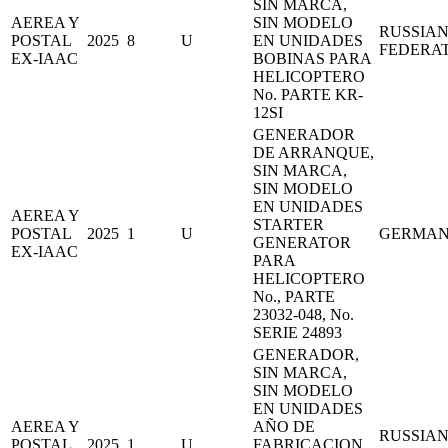
SIN MARCA,
AEREA Y
SIN MODELO
RUSSIA
POSTAL
2025
8
U
EN UNIDADES
FEDERA
EX-IAAC
BOBINAS PARA
HELICOPTERO
No. PARTE KR-
12SI
GENERADOR
DE ARRANQUE,
SIN MARCA,
SIN MODELO
EN UNIDADES
AEREA Y
STARTER
POSTAL
2025
1
U
GERMA
GENERATOR
EX-IAAC
PARA
HELICOPTERO
No., PARTE
23032-048, No.
SERIE 24893
GENERADOR,
SIN MARCA,
SIN MODELO
EN UNIDADES
AEREA Y
AÑO DE
RUSSIA
POSTAL
2025
1
U
FABRICACION