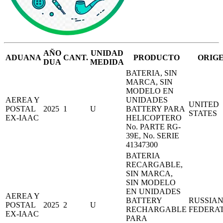
AÑO
UNIDAD
ADUANA
CANT.
PRODUCTO
ORIG
DUA
MEDIDA
BATERIA, SIN
MARCA, SIN
MODELO EN
AEREA Y
UNIDADES
UNITED
POSTAL
2025
1
U
BATTERY PARA
STATES
EX-IAAC
HELICOPTERO
No. PARTE RG-
39E, No. SERIE
41347300
BATERIA
RECARGABLE,
SIN MARCA,
SIN MODELO
EN UNIDADES
AEREA Y
BATTERY
RUSSIA
POSTAL
2025
2
U
RECHARGABLE
FEDERA
EX-IAAC
PARA