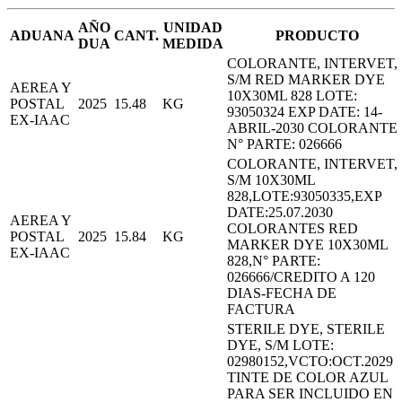
AÑO
UNIDAD
ADUANA
CANT.
PRODUCTO
DUA
MEDIDA
COLORANTE, INTERVET,
S/M RED MARKER DYE
AEREA Y
10X30ML 828 LOTE:
POSTAL
2025
15.48
KG
93050324 EXP DATE: 14-
EX-IAAC
ABRIL-2030 COLORANTE
N° PARTE: 026666
COLORANTE, INTERVET,
S/M 10X30ML
828,LOTE:93050335,EXP
DATE:25.07.2030
AEREA Y
COLORANTES RED
POSTAL
2025
15.84
KG
MARKER DYE 10X30ML
EX-IAAC
828,N° PARTE:
026666/CREDITO A 120
DIAS-FECHA DE
FACTURA
STERILE DYE, STERILE
DYE, S/M LOTE:
02980152,VCTO:OCT.2029
TINTE DE COLOR AZUL
PARA SER INCLUIDO EN