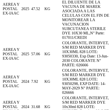
EL DILUENTE DE LA
AEREA Y
VACUNA DE MAREK
POSTAL
2025
47.52
KG
ASOCIADA A LAS
EX-IAAC
CELULAS CON EL FIN DE
MONITOREAR LA
VACUNACION
SUBCUTANEA STERILE
DYE 10X30 ML,N° Parte:
017011/CREDI
COLORANTE, INTERVET,
S/M RED MARKER DYE
AEREA Y
10X30ML 828 LOTE:
POSTAL
2025
57.06
KG
93050330, Exp Date: 13-Jun-
EX-IAAC
2030 COLORANTE N°
PARTE: 026666
COLORANTE, INTERVET,
S/M RED MARKER DYE
AEREA Y
10X30ML 828 LOTE:
POSTAL
2024
7.92
KG
93050298, EXP DATE: 14-
EX-IAAC
MAY-2029 N° PARTE:
026666
COLORANTE, INTERVET,
AEREA Y
S/M RED MARKER DYE
POSTAL
2024
31.68
KG
10x30ml 828 LOTE: