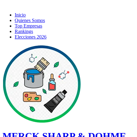
Inicio
Quienes Somos
Top Empresas
Rankings
Elecciones 2026
MERCK SHARP & DOHME