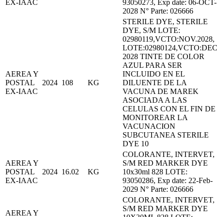
EX-IAAC
93050273, Exp date: 06-OCT-
2028 N° Parte: 026666
STERILE DYE, STERILE
DYE, S/M LOTE:
02980119,VCTO:NOV.2028,
LOTE:02980124,VCTO:DEC
2028 TINTE DE COLOR
AZUL PARA SER
AEREA Y
INCLUIDO EN EL
POSTAL
2024
108
KG
DILUENTE DE LA
EX-IAAC
VACUNA DE MAREK
ASOCIADA A LAS
CELULAS CON EL FIN DE
MONITOREAR LA
VACUNACION
SUBCUTANEA STERILE
DYE 10
COLORANTE, INTERVET,
AEREA Y
S/M RED MARKER DYE
POSTAL
2024
16.02
KG
10x30ml 828 LOTE:
EX-IAAC
93050286, Exp date: 22-Feb-
2029 N° Parte: 026666
COLORANTE, INTERVET,
S/M RED MARKER DYE
AEREA Y