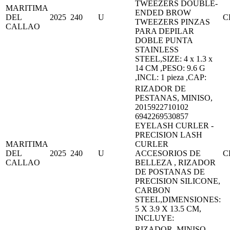
TWEEZERS DOUBLE-
MARITIMA
ENDED BROW
DEL
2025
240
U
C
TWEEZERS PINZAS
CALLAO
PARA DEPILAR
DOBLE PUNTA
STAINLESS
STEEL,SIZE: 4 x 1.3 x
14 CM ,PESO: 9.6 G
,INCL: 1 pieza ,CAP:
RIZADOR DE
PESTANAS, MINISO,
2015922710102
6942269530857
EYELASH CURLER -
PRECISION LASH
MARITIMA
CURLER
DEL
2025
240
U
ACCESORIOS DE
C
CALLAO
BELLEZA , RIZADOR
DE POSTANAS DE
PRECISION SILICONE,
CARBON
STEEL,DIMENSIONES:
5 X 3.9 X 13.5 CM,
INCLUYE:
RIZADOR, MINISO,