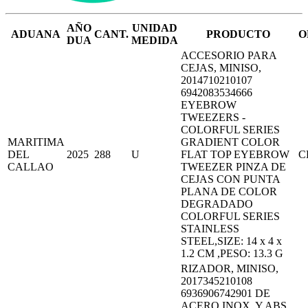
AÑO
UNIDAD
ADUANA
CANT.
PRODUCTO
O
DUA
MEDIDA
ACCESORIO PARA
CEJAS, MINISO,
2014710210107
6942083534666
EYEBROW
TWEEZERS -
COLORFUL SERIES
MARITIMA
GRADIENT COLOR
DEL
2025
288
U
FLAT TOP EYEBROW
C
CALLAO
TWEEZER PINZA DE
CEJAS CON PUNTA
PLANA DE COLOR
DEGRADADO
COLORFUL SERIES
STAINLESS
STEEL,SIZE: 14 x 4 x
1.2 CM ,PESO: 13.3 G
RIZADOR, MINISO,
2017345210108
6936906742901 DE
ACERO INOX. Y ABS,