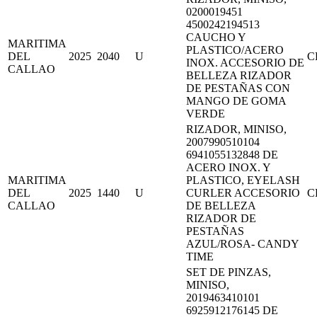
0200019451
4500242194513
CAUCHO Y
MARITIMA
PLASTICO/ACERO
DEL
2025
2040
U
C
INOX. ACCESORIO DE
CALLAO
BELLEZA RIZADOR
DE PESTAÑAS CON
MANGO DE GOMA
VERDE
RIZADOR, MINISO,
2007990510104
6941055132848 DE
ACERO INOX. Y
MARITIMA
PLASTICO, EYELASH
DEL
2025
1440
U
CURLER ACCESORIO
C
CALLAO
DE BELLEZA
RIZADOR DE
PESTAÑAS
AZUL/ROSA- CANDY
TIME
SET DE PINZAS,
MINISO,
2019463410101
6925912176145 DE