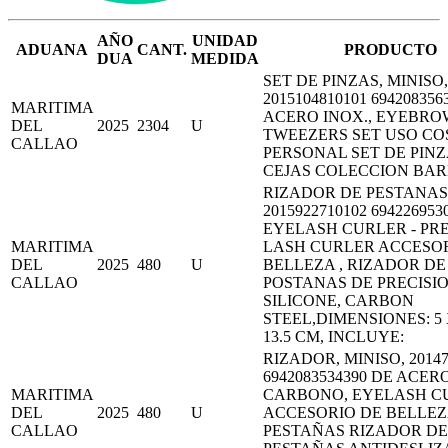
AÑO
UNIDAD
ADUANA
CANT.
PRODUCTO
DUA
MEDIDA
SET DE PINZAS, MINISO,
2015104810101 694208356
MARITIMA
ACERO INOX., EYEBRO
DEL
2025
2304
U
TWEEZERS SET USO CO
CALLAO
PERSONAL SET DE PIN
CEJAS COLECCION BAR
RIZADOR DE PESTANAS,
2015922710102 694226953
EYELASH CURLER - PR
MARITIMA
LASH CURLER ACCESOR
DEL
2025
480
U
BELLEZA , RIZADOR DE
CALLAO
POSTANAS DE PRECISI
SILICONE, CARBON
STEEL,DIMENSIONES: 5 X
13.5 CM, INCLUYE:
RIZADOR, MINISO, 20147
6942083534390 DE ACER
MARITIMA
CARBONO, EYELASH C
DEL
2025
480
U
ACCESORIO DE BELLEZ
CALLAO
PESTAÑAS RIZADOR DE