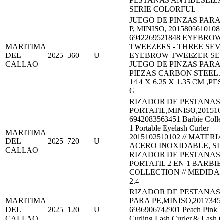
PESTAÑAS ANTIDESLI
SERIE COLORFUL
JUEGO DE PINZAS PARA
P, MINISO, 2015806610108
6942269521848 EYEBRO
MARITIMA
TWEEZERS - THREE SEVE
DEL
2025
360
U
EYEBROW TWEEZER SET 
CALLAO
JUEGO DE PINZAS PARA
PIEZAS CARBON STEEL.,
14.4 X 6.25 X 1.35 CM ,PES
G
RIZADOR DE PESTANAS
PORTATIL,MINISO,201510
6942083563451 Barbie Collec
1 Portable Eyelash Curler
MARITIMA
2015102510102 // MATERI
DEL
2025
720
U
ACERO INOXIDABLE, S
CALLAO
RIZADOR DE PESTANAS
PORTATIL 2 EN 1 BARBI
COLLECTION // MEDIDAS
2.4
RIZADOR DE PESTANAS 
MARITIMA
PARA PE,MINISO,2017345
DEL
2025
120
U
6936906742901 Peach Pink 
CALLAO
Curling Lash Curler & Lash