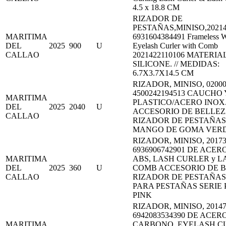
4.5 x 18.8 CM
RIZADOR DE
PESTAÑAS,MINISO,20214
MARITIMA
6931604384491 Frameless W
DEL
2025
900
U
Eyelash Curler with Comb
CALLAO
2021422110106 MATERIAL
SILICONE. // MEDIDAS:
6.7X3.7X14.5 CM
RIZADOR, MINISO, 02000
4500242194513 CAUCHO 
MARITIMA
PLASTICO/ACERO INOX
DEL
2025
2040
U
ACCESORIO DE BELLE
CALLAO
RIZADOR DE PESTAÑA
MANGO DE GOMA VER
RIZADOR, MINISO, 20173
6936906742901 DE ACERO
MARITIMA
ABS, LASH CURLER y L
DEL
2025
360
U
COMB ACCESORIO DE 
CALLAO
RIZADOR DE PESTAÑAS 
PARA PESTAÑAS SERIE
PINK
RIZADOR, MINISO, 20147
6942083534390 DE ACER
MARITIMA
CARBONO, EYELASH C