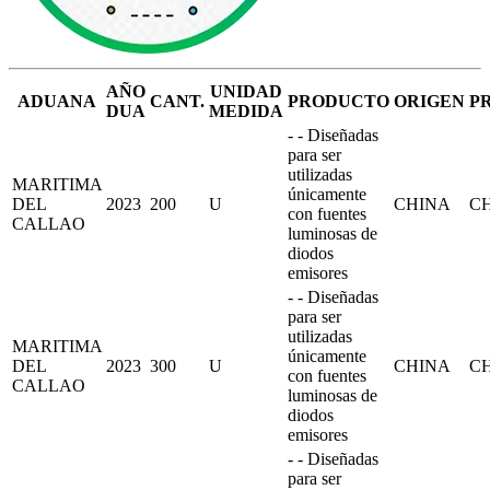
AÑO
UNIDAD
ADUANA
CANT.
PRODUCTO
ORIGEN
P
DUA
MEDIDA
- - Diseñadas
para ser
utilizadas
MARITIMA
únicamente
DEL
2023
200
U
CHINA
C
con fuentes
CALLAO
luminosas de
diodos
emisores
- - Diseñadas
para ser
utilizadas
MARITIMA
únicamente
DEL
2023
300
U
CHINA
C
con fuentes
CALLAO
luminosas de
diodos
emisores
- - Diseñadas
para ser