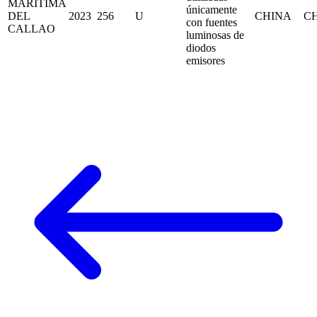
MARITIMA
únicamente
DEL
2023
256
U
CHINA
C
con fuentes
CALLAO
luminosas de
diodos
emisores