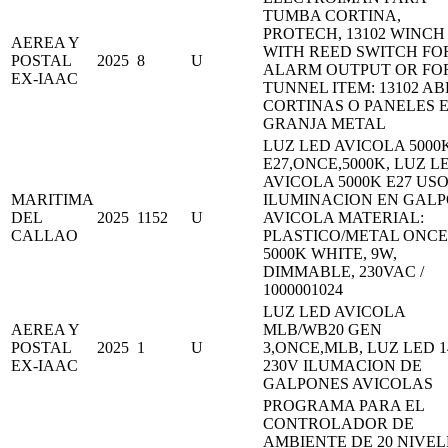
TUMBA CORTINA,
PROTECH, 13102 WINCH
AEREA Y
WITH REED SWITCH FO
POSTAL
2025
8
U
ALARM OUTPUT OR FO
EX-IAAC
TUNNEL ITEM: 13102 AB
CORTINAS O PANELES 
GRANJA METAL
LUZ LED AVICOLA 5000
E27,ONCE,5000K, LUZ L
AVICOLA 5000K E27 USO
MARITIMA
ILUMINACION EN GAL
DEL
2025
1152
U
AVICOLA MATERIAL:
CALLAO
PLASTICO/METAL ONCE
5000K WHITE, 9W,
DIMMABLE, 230VAC /
1000001024
LUZ LED AVICOLA
AEREA Y
MLB/WB20 GEN
POSTAL
2025
1
U
3,ONCE,MLB, LUZ LED 
EX-IAAC
230V ILUMACION DE
GALPONES AVICOLAS
PROGRAMA PARA EL
CONTROLADOR DE
AMBIENTE DE 20 NIVEL