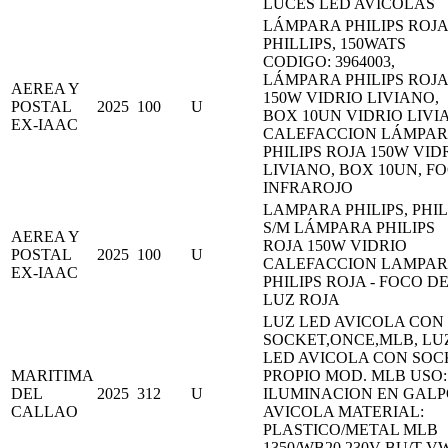
LUCES LED AVICOLAS
LÁMPARA PHILIPS ROJA
PHILLIPS, 150WATS
CODIGO: 3964003,
LÁMPARA PHILIPS ROJA
AEREA Y
150W VIDRIO LIVIANO,
POSTAL
2025
100
U
BOX 10UN VIDRIO LIVI
EX-IAAC
CALEFACCION LÁMPA
PHILIPS ROJA 150W VID
LIVIANO, BOX 10UN, F
INFRAROJO
LAMPARA PHILIPS, PHIL
S/M LÁMPARA PHILIPS
AEREA Y
ROJA 150W VIDRIO
POSTAL
2025
100
U
CALEFACCION LAMPA
EX-IAAC
PHILIPS ROJA - FOCO D
LUZ ROJA
LUZ LED AVICOLA CON
SOCKET,ONCE,MLB, LU
LED AVICOLA CON SOC
MARITIMA
PROPIO MOD. MLB USO:
DEL
2025
312
U
ILUMINACION EN GAL
CALLAO
AVICOLA MATERIAL:
PLASTICO/METAL MLB
1350/WB20 230V BU/T V