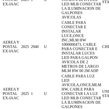
ST
EX-IAAC
LED MLB CONECTAR
LA ILUMINACION DE
GALPONES
AVICOLAS
CABLE PARA
CONECTAR E
INSTALAR
LUCE,ONCE
INC,MLM HW
AEREA Y
1000000473, CABLE
POSTAL
2025
2940
U
CH
PARA CONECTAR E
EX-IAAC
INSTALAR LUCES
LED PARA GALPON
AVICOLA DE 2
METROS DE LARGO
MLM HW 00 2M ADP
CABLE PARA LUZ
LED
AVICOLA,ONCE,MLM
AEREA Y
HW, CABLE PARA
UN
POSTAL
2025
1
U
CONECTAR LA LUZ
ST
EX-IAAC
LED MLB CONECTAR
LA ILUMINACION DE
GALPONES