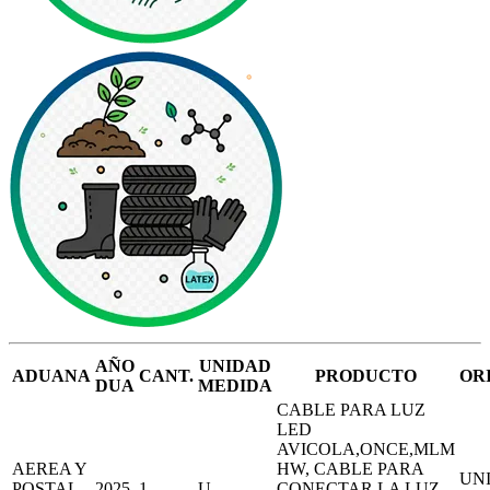
AÑO
UNIDAD
ADUANA
CANT.
PRODUCTO
OR
DUA
MEDIDA
CABLE PARA LUZ
LED
AVICOLA,ONCE,MLM
AEREA Y
HW, CABLE PARA
UN
POSTAL
2025
1
U
CONECTAR LA LUZ