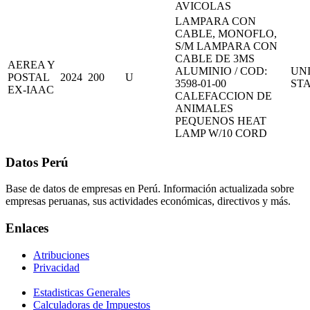
AVICOLAS
LAMPARA CON
CABLE, MONOFLO,
S/M LAMPARA CON
CABLE DE 3MS
AEREA Y
ALUMINIO / COD:
UN
POSTAL
2024
200
U
3598-01-00
ST
EX-IAAC
CALEFACCION DE
ANIMALES
PEQUENOS HEAT
LAMP W/10 CORD
Datos Perú
Base de datos de empresas en Perú. Información actualizada sobre
empresas peruanas, sus actividades económicas, directivos y más.
Enlaces
Atribuciones
Privacidad
Estadisticas Generales
Calculadoras de Impuestos