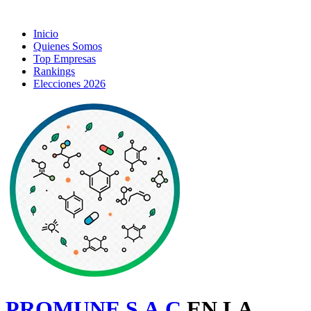
Inicio
Quienes Somos
Top Empresas
Rankings
Elecciones 2026
PROMUNE S.A.C
EN LA