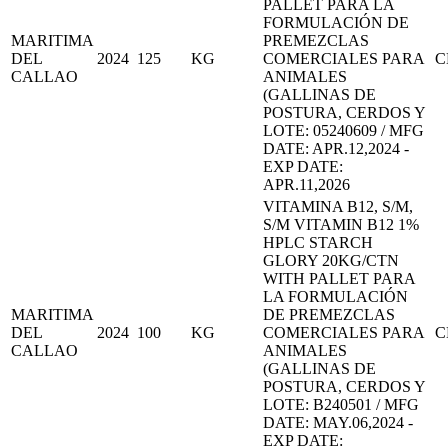
PALLET PARA LA
FORMULACIÓN DE
MARITIMA
PREMEZCLAS
DEL
2024
125
KG
COMERCIALES PARA
C
CALLAO
ANIMALES
(GALLINAS DE
POSTURA, CERDOS Y
LOTE: 05240609 / MFG
DATE: APR.12,2024 -
EXP DATE:
APR.11,2026
VITAMINA B12, S/M,
S/M VITAMIN B12 1%
HPLC STARCH
GLORY 20KG/CTN
WITH PALLET PARA
LA FORMULACIÓN
MARITIMA
DE PREMEZCLAS
DEL
2024
100
KG
COMERCIALES PARA
C
CALLAO
ANIMALES
(GALLINAS DE
POSTURA, CERDOS Y
LOTE: B240501 / MFG
DATE: MAY.06,2024 -
EXP DATE: