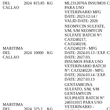
DEL
2024
815.85
KG
ML2312070A INSUMOS
C
CALLAO
PARA USO
VETERINARIO MFG
DATE: 2023-12-14 /
VALID DATE: 2026
NEOMYCIN SULFATE,
S/M, S/M NEOMYCIN
SULFATE BATCH N°:
CAJ3240217,
CAJ3240218,
MARITIMA
CAJ3240219 - MFG
DEL
2024
10000
KG
DATE: 2024.03.13 / EXP.
C
CALLAO
DATE: 2027.03.
INSUMOS PARA USO
VETERINARIO BATCH
N°: CAJ3240220 - MFG
DATE: 2024.03.14 / EXP.
DATE: 2027.03.13
GENTAMICINA
SULFATO, S/M, S/M
GENTAMYCIN
SULPHATE BATCH N°
240311015 PARA USO
MARITIMA
VETERINARIO -
DEL
2024
325.2
KG
C