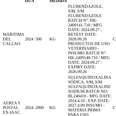
DUA
MEDIDA
FLUBENDAZOLE,
S/M, S/M
FLUBENDAZOLE
BATCH N°: HK-
2409141-710 / MFG
DATE: 2024.09.27 -
MARITIMA
RETEST DATE:
DEL
2024
500
KG
2026.09.26
C
CALLAO
PRODUCTOS DE USO
VETERINARIO -
INSUMO BATCH N°:
HK-2409140-710 / MFG
DATE: 2024.09.27 -
EXPIRY DATE:
2026.09.26
SULFAQUINOXALINA
SÓDICA, S/M, S/M
SULFAQUINOXALINE
SODIUM BATCH NO:
BL240410 - MFG DATE:
2024.4.10 - EXP. DATE:
AEREA Y
2027.4.09 INSUMO -
POSTAL
2024
2000
KG
C
MATERIA PRIMA
EX-IAAC
PARA USO