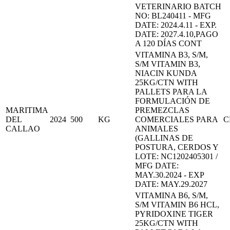
VETERINARIO BATCH
NO: BL240411 - MFG
DATE: 2024.4.11 - EXP.
DATE: 2027.4.10,PAGO
A 120 DÍAS CONT
VITAMINA B3, S/M,
S/M VITAMIN B3,
NIACIN KUNDA
25KG/CTN WITH
PALLETS PARA LA
FORMULACIÓN DE
MARITIMA
PREMEZCLAS
DEL
2024
500
KG
COMERCIALES PARA
C
CALLAO
ANIMALES
(GALLINAS DE
POSTURA, CERDOS Y
LOTE: NC1202405301 /
MFG DATE:
MAY.30.2024 - EXP
DATE: MAY.29.2027
VITAMINA B6, S/M,
S/M VITAMIN B6 HCL,
PYRIDOXINE TIGER
25KG/CTN WITH