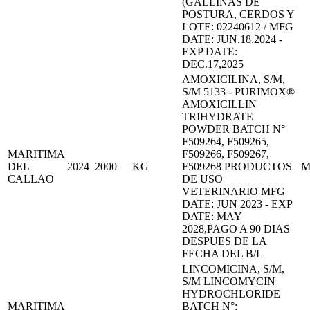
(GALLINAS DE
POSTURA, CERDOS Y
LOTE: 02240612 / MFG
DATE: JUN.18,2024 -
EXP DATE:
DEC.17,2025
AMOXICILINA, S/M,
S/M 5133 - PURIMOX®
AMOXICILLIN
TRIHYDRATE
POWDER BATCH N°
F509264, F509265,
MARITIMA
F509266, F509267,
DEL
2024
2000
KG
F509268 PRODUCTOS
M
CALLAO
DE USO
VETERINARIO MFG
DATE: JUN 2023 - EXP
DATE: MAY
2028,PAGO A 90 DIAS
DESPUES DE LA
FECHA DEL B/L
LINCOMICINA, S/M,
S/M LINCOMYCIN
HYDROCHLORIDE
MARITIMA
BATCH N°: