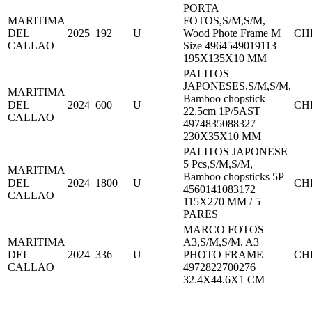
PORTA
MARITIMA
FOTOS,S/M,S/M,
DEL
2025
192
U
Wood Phote Frame M
CH
CALLAO
Size 4964549019113
195X135X10 MM
PALITOS
JAPONESES,S/M,S/M,
MARITIMA
Bamboo chopstick
DEL
2024
600
U
CH
22.5cm 1P/5AST
CALLAO
4974835088327
230X35X10 MM
PALITOS JAPONESE
5 Pcs,S/M,S/M,
MARITIMA
Bamboo chopsticks 5P
DEL
2024
1800
U
CH
4560141083172
CALLAO
115X270 MM / 5
PARES
MARCO FOTOS
MARITIMA
A3,S/M,S/M, A3
DEL
2024
336
U
PHOTO FRAME
CH
CALLAO
4972822700276
32.4X44.6X1 CM