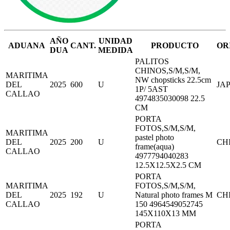
AÑO
UNIDAD
ADUANA
CANT.
PRODUCTO
OR
DUA
MEDIDA
PALITOS
CHINOS,S/M,S/M,
MARITIMA
NW chopsticks 22.5cm
DEL
2025
600
U
JA
1P/ 5AST
CALLAO
4974835030098 22.5
CM
PORTA
FOTOS,S/M,S/M,
MARITIMA
pastel photo
DEL
2025
200
U
CH
frame(aqua)
CALLAO
4977794040283
12.5X12.5X2.5 CM
PORTA
MARITIMA
FOTOS,S/M,S/M,
DEL
2025
192
U
Natural photo frames M
CH
CALLAO
150 4964549052745
145X110X13 MM
PORTA