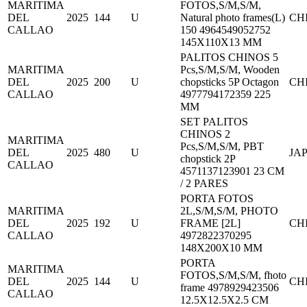
MARITIMA
FOTOS,S/M,S/M,
DEL
2025
144
U
Natural photo frames(L)
CH
CALLAO
150 4964549052752
145X110X13 MM
PALITOS CHINOS 5
MARITIMA
Pcs,S/M,S/M, Wooden
DEL
2025
200
U
chopsticks 5P Octagon
CH
CALLAO
4977794172359 225
MM
SET PALITOS
CHINOS 2
MARITIMA
Pcs,S/M,S/M, PBT
DEL
2025
480
U
JA
chopstick 2P
CALLAO
4571137123901 23 CM
/ 2 PARES
PORTA FOTOS
MARITIMA
2L,S/M,S/M, PHOTO
DEL
2025
192
U
FRAME [2L]
CH
CALLAO
4972822370295
148X200X10 MM
PORTA
MARITIMA
FOTOS,S/M,S/M, fhoto
DEL
2025
144
U
CH
frame 4978929423506
CALLAO
12.5X12.5X2.5 CM