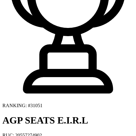
RANKING: #31051
AGP SEATS E.I.R.L
RUC: 20557274902