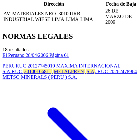
Dirección
Fecha de Baja
26 DE
AV. MATERIALES NRO. 3010 URB.
MARZO DE
INDUSTRIAL WIESE LIMA-LIMA-LIMA
2009
NORMAS LEGALES
18 resultados
El Peruano
28/04/2006
Página 61
PERURUC 20127745910 MAXIMA INTERNACIONAL
S.A.RUC
20100166811
METALPREN
S.A
. RUC 20262478964
METSO MINERALS ( PERU ) S.A.