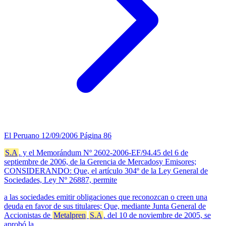
El Peruano
12/09/2006
Página 86
S.A
. y el Memorándum Nº 2602-2006-EF/94.45 del 6 de
septiembre de 2006, de la Gerencia de Mercadosy Emisores;
CONSIDERANDO: Que, el artículo 304º de la Ley General de
Sociedades, Ley Nº 26887, permite
a las sociedades emitir obligaciones que reconozcan o creen una
deuda en favor de sus titulares; Que, mediante Junta General de
Accionistas de
Metalpren
S.A
. del 10 de noviembre de 2005, se
aprobó la