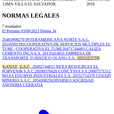
LIMA-VILLA EL SALVADOR
2016
NORMAS LEGALES
7 resultados
El Peruano
03/09/2023
Página 34
20483998270 INTERAMERICANA NORTE S.A.C.
20110591391COOPERATIVA DE SERVICIOS MULTIPLES EL
TUMI - COOPERATIVA EL TUMI 20471744493 CALIZA
CEMENTO INCA S.A. 20135414931 EMPRESA DE
TRANSPORTE TURISTICO OLANO S.A.
20553255709
KANAY
S.A.C
. 20492744833 NEXA RESOURCES EL
PORVENIR S.A.C.20100370426 CONCYSSA S A 20607571512
MASA EQUIPOS INDUSTRIALES S.A. 20552714378 COSAPI
MINERIA S.A.C. 20543082563INSIDEO SOCIEDAD
ANONIMA CERRADA