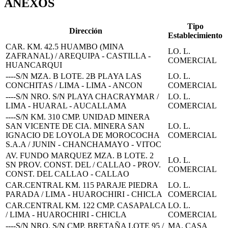
ANEXOS
Tipo
Dirección
Establecimiento
CAR. KM. 42.5 HUAMBO (MINA
LO. L.
ZAFRANAL) / AREQUIPA - CASTILLA -
COMERCIAL
HUANCARQUI
----S/N MZA. B LOTE. 2B PLAYA LAS
LO. L.
CONCHITAS / LIMA - LIMA - ANCON
COMERCIAL
----S/N NRO. S/N PLAYA CHACRAYMAR /
LO. L.
LIMA - HUARAL - AUCALLAMA
COMERCIAL
----S/N KM. 310 CMP. UNIDAD MINERA
SAN VICENTE DE CIA. MINERA SAN
LO. L.
IGNACIO DE LOYOLA DE MOROCOCHA
COMERCIAL
S.A.A / JUNIN - CHANCHAMAYO - VITOC
AV. FUNDO MARQUEZ MZA. B LOTE. 2
LO. L.
SN PROV. CONST. DEL / CALLAO - PROV.
COMERCIAL
CONST. DEL CALLAO - CALLAO
CAR.CENTRAL KM. 115 PARAJE PIEDRA
LO. L.
PARADA / LIMA - HUAROCHIRI - CHICLA
COMERCIAL
CAR.CENTRAL KM. 122 CMP. CASAPALCA
LO. L.
/ LIMA - HUAROCHIRI - CHICLA
COMERCIAL
----S/N NRO. S/N CMP. BRETAÑA LOTE 95 /
MA. CASA