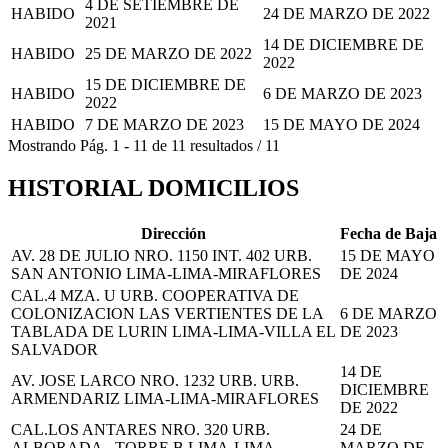
4 DE SETIEMBRE DE
HABIDO
24 DE MARZO DE 2022
2021
14 DE DICIEMBRE DE
HABIDO
25 DE MARZO DE 2022
2022
15 DE DICIEMBRE DE
HABIDO
6 DE MARZO DE 2023
2022
HABIDO
7 DE MARZO DE 2023
15 DE MAYO DE 2024
Mostrando
Pág.
1
-
11
de
11
resultados
/
11
HISTORIAL DOMICILIOS
Dirección
Fecha de Baja
AV. 28 DE JULIO NRO. 1150 INT. 402 URB.
15 DE MAYO
SAN ANTONIO LIMA-LIMA-MIRAFLORES
DE 2024
CAL.4 MZA. U URB. COOPERATIVA DE
COLONIZACION LAS VERTIENTES DE LA
6 DE MARZO
TABLADA DE LURIN LIMA-LIMA-VILLA EL
DE 2023
SALVADOR
14 DE
AV. JOSE LARCO NRO. 1232 URB. URB.
DICIEMBRE
ARMENDARIZ LIMA-LIMA-MIRAFLORES
DE 2022
CAL.LOS ANTARES NRO. 320 URB.
24 DE
ALBORADA - TORRE B LIMA-LIMA-
MARZO DE