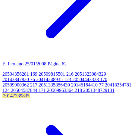
El Peruano
25/01/2008
Página 62
20504356281 169 20509815501 216 2051323084329
20143847820 76 20414248935 123 20504443338 170
20509900362 217 2051335856430 20145164410 77 20418354781
124 20504587844 171 20509963364 218 2051348729131
20147739835