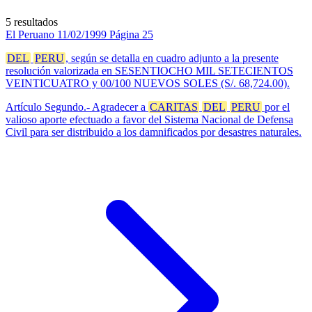
5 resultados
El Peruano
11/02/1999
Página 25
DEL
PERU
, según se detalla en cuadro adjunto a la presente
resolución valorizada en SESENTIOCHO MIL SETECIENTOS
VEINTICUATRO y 00/100 NUEVOS SOLES (S/. 68,724.00).
Artículo Segundo.- Agradecer a
CARITAS
DEL
PERU
por el
valioso aporte efectuado a favor del Sistema Nacional de Defensa
Civil para ser distribuido a los damnificados por desastres naturales.