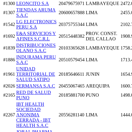
#1300
LEONCITO S.A
20479675971
LAMBAYEQUE
2472.
TIENDAS ARUMA
#1307
20600657888
LIMA
2455.
S.A.C
LG ELECTRONICS
#1542
20375755344
LIMA
2102.
PERU S.A
E&A SERVICIOS Y
PROV. CONST.
#1692
20515448382
1908.
AFINES S.C.R.L
DEL CALLAO
DISTRIBUCIONES
#1839
20103365628
LAMBAYEQUE
1758.
OLANO S.A.C
INDURAMA PERU
#1886
20510579454
LIMA
1713.
S.A.C
UNIDAD
#1961
TERRITORIAL DE
20185646611
JUNIN
1654.
SALUD SATIPO
#2026
SERMANSA S.A.C
20455067465
AREQUIPA
1600.
RED DE SALUD
#2165
20185881700
PUNO
1498.
PUNO
IBT HEALTH
SOCIEDAD
#2267
ANONIMA
20556281140
LIMA
1444.
CERRADA - IBT
HEALTH S.A.C
JOBAL PHARMA