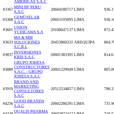
AMERICAS S.A.C
MINI BF PERU
#3367
20604180717
LIMA
936.3
S.A.C
GEMÜSELAB
#3368
20603195095
LIMA
936.1
S.A.C
UNION
#3601
20100047137
LIMA
872.4
YCHICAWA S.A
MA & MM
#3633
SOLUCIONES
20453860231
AREQUIPA
864.7
S.C.R.L
INVERSIONES
#3837
20601383391
LIMA
814.6
KRIS S.A.C
GRUPO JOHESA
CONSTRUCTORES
#3889
20601229049
LIMA
805.0
S.A.C. - GRUPO
JOHESA S.A.C
BRAND AND
MARKETING
#3919
20512534857
LIMA
798.3
CONSULTORES
S.A.C
GOOD BRANDS
#4256
20602286291
LIMA
731.9
S.A.C
QUALIS PHARMA
#4329
20602872417
LIMA
718.5