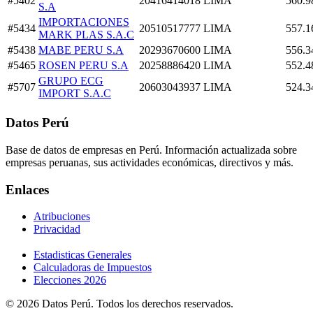
#5402
20416414018
LIMA
560.9
S.A
IMPORTACIONES
#5434
20510517777
LIMA
557.1
MARK PLAS S.A.C
#5438
MABE PERU S.A
20293670600
LIMA
556.3
#5465
ROSEN PERU S.A
20258886420
LIMA
552.4
GRUPO ECG
#5707
20603043937
LIMA
524.3
IMPORT S.A.C
Datos Perú
Base de datos de empresas en Perú. Información actualizada sobre
empresas peruanas, sus actividades económicas, directivos y más.
Enlaces
Atribuciones
Privacidad
Estadisticas Generales
Calculadoras de Impuestos
Elecciones 2026
© 2026 Datos Perú. Todos los derechos reservados.