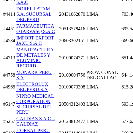
S.A.C
DOREL LATAM
#4414
S.A. SUCURSAL
20431062870
LIMA
703.4
DEL PERU
FARMACEUTICA
#4451
20513578416
LIMA
695.5
OTARVASQ S.A.C
IMPORT EXPORT
#4584
20603302151
LIMA
669.6
JAXU S.A.C
MANUFACTURA
DE METALES Y
#4713
20100074371
LIMA
651.4
ALUMINIO
RECORD
MONARK PERU
PROV. CONST.
#4758
20100004756
644.1
S.A
DEL CALLAO
ELECTROLUX
#4965
20100073308
LIMA
615.2
DEL PERU S.A
NIPRO MEDICAL
CORPORATION
#5147
20504312403
LIMA
593.1
SUCURSAL DEL
PERU
GALDIAZ S.A.C. -
#5257
20123812477
LIMA
577.6
GALDIAZ
L'OREAL PERU