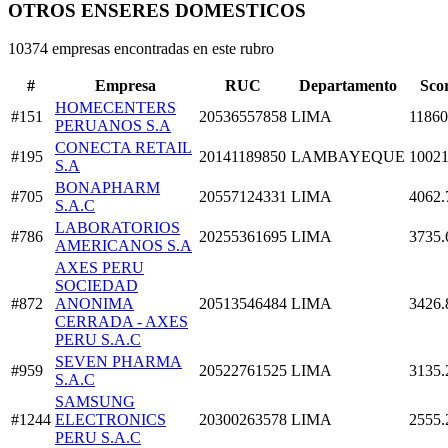
OTROS ENSERES DOMESTICOS
10374 empresas encontradas en este rubro
#
Empresa
RUC
Departamento
Sco
HOMECENTERS
#151
20536557858
LIMA
11860
PERUANOS S.A
CONECTA RETAIL
#195
20141189850
LAMBAYEQUE
10021
S.A
BONAPHARM
#705
20557124331
LIMA
4062.
S.A.C
LABORATORIOS
#786
20255361695
LIMA
3735.
AMERICANOS S.A
AXES PERU
SOCIEDAD
#872
ANONIMA
20513546484
LIMA
3426.
CERRADA - AXES
PERU S.A.C
SEVEN PHARMA
#959
20522761525
LIMA
3135.
S.A.C
SAMSUNG
#1244
ELECTRONICS
20300263578
LIMA
2555.
PERU S.A.C