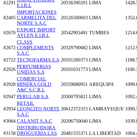
#2291
20536390201
LIMA
1428.
E.I.R.L
IMPORTACIONES
#2405
CARMELITA DEL
20126500603
LIMA
1352.
NORTE S.A.C
EXPORT IMPORT
#2670
20542903491
TUMBES
1214.
AYLEN E.I.R.L
CLASS
#2672
COMPLEMENTS
20329790682
LIMA
1212.
S.A.C
#2722
TECNOFARMA S.A
20101260373
LIMA
1188.
PERFUMERIAS
#2926
20101031773
LIMA
1100.
UNIDAS S.A
COMERCIAL
#2928
MINERA GOLD
20559080951
AREQUIPA
1099.
A&C S.C.R.L
#2947
PERULAB S.A
20300795821
LIMA
1092.
RETAIL
#2954
LEONCITO NORTE
20612372315
LAMBAYEQUE
1090.
S.A.C
#3064
CALANIT S.A.C
20206750040
LIMA
1039.
DISTRIBUIDORA
#3158
DROGUERIA LAS
20481555371
LA LIBERTAD
1004.