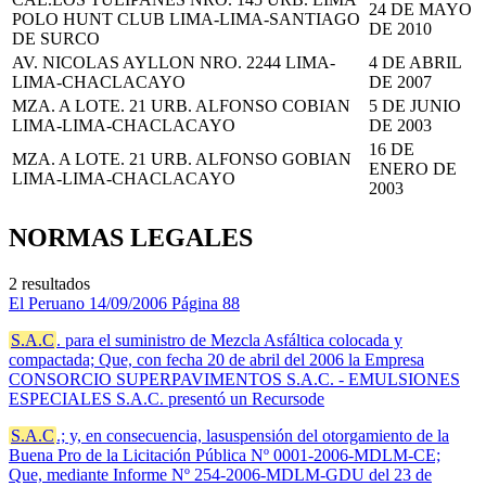
24 DE MAYO
POLO HUNT CLUB LIMA-LIMA-SANTIAGO
DE 2010
DE SURCO
AV. NICOLAS AYLLON NRO. 2244 LIMA-
4 DE ABRIL
LIMA-CHACLACAYO
DE 2007
MZA. A LOTE. 21 URB. ALFONSO COBIAN
5 DE JUNIO
LIMA-LIMA-CHACLACAYO
DE 2003
16 DE
MZA. A LOTE. 21 URB. ALFONSO GOBIAN
ENERO DE
LIMA-LIMA-CHACLACAYO
2003
NORMAS LEGALES
2 resultados
El Peruano
14/09/2006
Página 88
S.A.C
. para el suministro de Mezcla Asfáltica colocada y
compactada; Que, con fecha 20 de abril del 2006 la Empresa
CONSORCIO SUPERPAVIMENTOS S.A.C. - EMULSIONES
ESPECIALES S.A.C. presentó un Recursode
S.A.C
.; y, en consecuencia, lasuspensión del otorgamiento de la
Buena Pro de la Licitación Pública Nº 0001-2006-MDLM-CE;
Que, mediante Informe Nº 254-2006-MDLM-GDU del 23 de