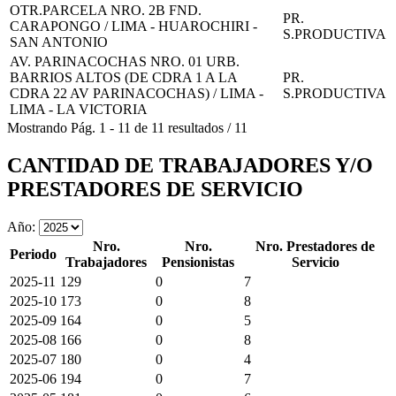
OTR.PARCELA NRO. 2B FND.
PR.
CARAPONGO / LIMA - HUAROCHIRI -
S.PRODUCTIVA
SAN ANTONIO
AV. PARINACOCHAS NRO. 01 URB.
BARRIOS ALTOS (DE CDRA 1 A LA
PR.
CDRA 22 AV PARINACOCHAS) / LIMA -
S.PRODUCTIVA
LIMA - LA VICTORIA
Mostrando
Pág.
1
-
11
de
11
resultados
/
11
CANTIDAD DE TRABAJADORES Y/O
PRESTADORES DE SERVICIO
Año:
Nro.
Nro.
Nro. Prestadores de
Periodo
Trabajadores
Pensionistas
Servicio
2025-11
129
0
7
2025-10
173
0
8
2025-09
164
0
5
2025-08
166
0
8
2025-07
180
0
4
2025-06
194
0
7