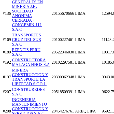
GENERALES EN
MINERIA J.H.
SOCIEDAD
#136
20155670666
LIMA
12594.
ANONIMA
CERRADA -
CONGEMIN J.H.
S.A.C
TRANSPORTES
#169
CRUZ DEL SUR
20100227461
LIMA
11143.
S.A.C
EZENTIS PERU
#189
20522346030
LIMA
10317.
S.A.C
CONSTRUCTORA
#192
20102297581
LIMA
10185.
MALAGA HNOS S.A
MINERA
CONSTRUCCION Y
#197
20390962348
LIMA
9943.0
TRANSPORTE LA
LIBERTAD S.C.R.L
CONSTRUREDES
#207
20518509391
LIMA
9622.7
S.A.C
INGENIERIA
MANTENIMIENTO
CONSTRUCCION Y
#208
20454276761
AREQUIPA
9592.1
SERVICIOS S.A.C.-