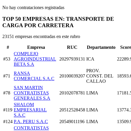
No hay contrataciones registradas
TOP 50 EMPRESAS EN: TRANSPORTE DE
CARGA POR CARRETERA
23151 empresas encontradas en este rubro
#
Empresa
RUC
Departamento
Scor
COMPLEJO
#53
AGROINDUSTRIAL
20297939131
ICA
22289.
BETA S.A
PROV.
RANSA
#71
20100039207
CONST. DEL
18593.
COMERCIAL S.A.C
CALLAO
SAN MARTIN
#78
CONTRATISTAS
20102078781
LIMA
17181.
GENERALES S.A
SHALOM
#119
EMPRESARIAL
20512528458
LIMA
13774.
S.A.C
#124
P.A. PERU S.A.C
20549011196
LIMA
13509.
CONTRATISTAS