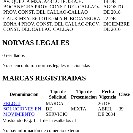
AV. QUILCA MZA. A43 LOTE. 08 A.H.
14 DE
BOCANEGRA PROV. CONST. DEL CALLAO-
AGOSTO
PROV. CONST. DEL CALLAO-CALLAO
DE 2018
CAL.K MZA. E6 LOTE. 04 A.H. BOCANEGRA
22 DE
ZONA 4 PROV. CONST. DEL CALLAO-PROV.
DICIEMBRE
CONST. DEL CALLAO-CALLAO
DE 2016
NORMAS LEGALES
0 resultados
No se encontraron normas legales relacionadas
MARCAS REGISTRADAS
Tipo de
Tipo de
Fecha
Denominacion
Clase
Solicitud
Presentacion
Vigencia
FELOGI
MARCA
26 DE
SOLUCIONES EN
DE
MIXTA
ABRIL
39
MOVIMIENTO
SERVICIO
DE 2034
Mostrando
Pág.
1
-
1
de
1
resultados
/
1
No hay información de comercio exterior