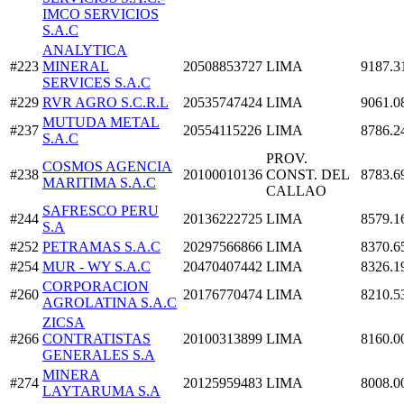
IMCO SERVICIOS
S.A.C
ANALYTICA
#223
MINERAL
20508853727
LIMA
9187.3
SERVICES S.A.C
#229
RVR AGRO S.C.R.L
20535747424
LIMA
9061.0
MUTUDA METAL
#237
20554115226
LIMA
8786.2
S.A.C
PROV.
COSMOS AGENCIA
#238
20100010136
CONST. DEL
8783.6
MARITIMA S.A.C
CALLAO
SAFRESCO PERU
#244
20136222725
LIMA
8579.1
S.A
#252
PETRAMAS S.A.C
20297566866
LIMA
8370.6
#254
MUR - WY S.A.C
20470407442
LIMA
8326.1
CORPORACION
#260
20176770474
LIMA
8210.5
AGROLATINA S.A.C
ZICSA
#266
CONTRATISTAS
20100313899
LIMA
8160.0
GENERALES S.A
MINERA
#274
20125959483
LIMA
8008.0
LAYTARUMA S.A