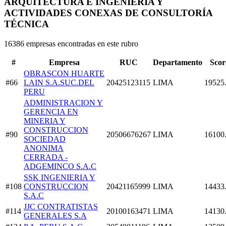
ARQUITECTURA E INGENIERÍA Y
ACTIVIDADES CONEXAS DE CONSULTORÍA
TÉCNICA
16386 empresas encontradas en este rubro
#
Empresa
RUC
Departamento
Scor
OBRASCON HUARTE
#66
LAIN S.A.SUC.DEL
20425123115
LIMA
19525
PERU
ADMINISTRACION Y
GERENCIA EN
MINERIA Y
CONSTRUCCION
#90
20506676267
LIMA
16100
SOCIEDAD
ANONIMA
CERRADA -
ADGEMINCO S.A.C
SSK INGENIERIA Y
#108
CONSTRUCCION
20421165999
LIMA
14433
S.A.C
JJC CONTRATISTAS
#114
20100163471
LIMA
14130
GENERALES S.A