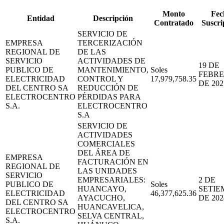
Monto
Fec
Entidad
Descripción
Contratado
Suscri
SERVICIO DE
EMPRESA
TERCERIZACIÓN
REGIONAL DE
DE LAS
SERVICIO
ACTIVIDADES DE
19 DE
PUBLICO DE
MANTENIMIENTO,
Soles
FEBR
ELECTRICIDAD
CONTROL Y
17,979,758.35
DE 202
DEL CENTRO SA
REDUCCIÓN DE
ELECTROCENTRO
PÉRDIDAS PARA
S.A.
ELECTROCENTRO
S.A
SERVICIO DE
ACTIVIDADES
COMERCIALES
DEL ÁREA DE
EMPRESA
FACTURACIÓN EN
REGIONAL DE
LAS UNIDADES
SERVICIO
EMPRESARIALES:
2 DE
PUBLICO DE
Soles
HUANCAYO,
SETIE
ELECTRICIDAD
46,377,625.36
AYACUCHO,
DE 202
DEL CENTRO SA
HUANCAVELICA,
ELECTROCENTRO
SELVA CENTRAL,
S.A.