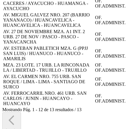
OF.
CACERES / AYACUCHO - HUAMANGA -
OF.ADMINIST.
AYACUCHO
AV. MIGUEL GALVEZ NRO. 207 (BARRIO
OF.
YANANACO) / HUANCAVELICA -
OF.ADMINIST.
HUANCAVELICA - HUANCAVELICA
AV. 27 DE NOVIEMBRE MZA. A1 INT. 2
OF.
URB. 27 DE NOV / PASCO - PASCO -
OF.ADMINIST.
YANACANCHA
AV. ESTEBAN PABLETICH MZA. G (PPJJ
OF.
SAN LUIS) / HUANUCO - HUANUCO -
OF.ADMINIST.
AMARILIS
MZA. 23 LOTE. 17 URB. LA RINCONADA
OF.
LA / LIBERTAD - TRUJILLO - TRUJILLO
OF.ADMINIST.
AV. EL CARMEN NRO. 755 URB. SAN
OF.
ROQUE / LIMA - LIMA - SANTIAGO DE
OF.ADMINIST.
SURCO
AV. FERROCARRIL NRO. 461 URB. SAN
OF.
CARLOS / JUNIN - HUANCAYO -
OF.ADMINIST.
HUANCAYO
Mostrando
Pág.
1
-
12
de
13
resultados
/
13