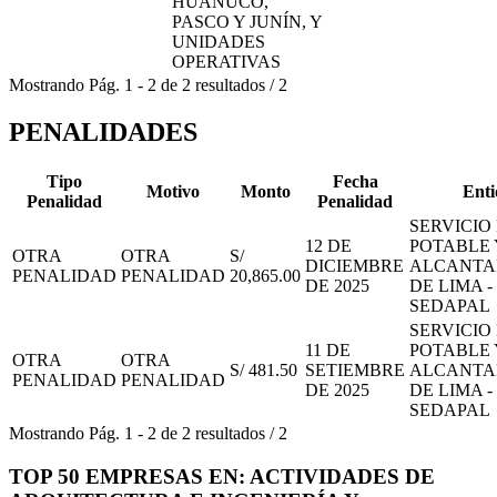
HUÁNUCO,
PASCO Y JUNÍN, Y
UNIDADES
OPERATIVAS
Mostrando
Pág.
1
-
2
de
2
resultados
/
2
PENALIDADES
Tipo
Fecha
Motivo
Monto
Enti
Penalidad
Penalidad
SERVICIO
12 DE
POTABLE 
OTRA
OTRA
S/
DICIEMBRE
ALCANTA
PENALIDAD
PENALIDAD
20,865.00
DE 2025
DE LIMA -
SEDAPAL
SERVICIO
11 DE
POTABLE 
OTRA
OTRA
S/ 481.50
SETIEMBRE
ALCANTA
PENALIDAD
PENALIDAD
DE 2025
DE LIMA -
SEDAPAL
Mostrando
Pág.
1
-
2
de
2
resultados
/
2
TOP 50 EMPRESAS EN: ACTIVIDADES DE