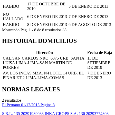
17 DE OCTUBRE DE
HABIDO
5 DE ENERO DE 2013
2010
NO
6 DE ENERO DE 2013
7 DE ENERO DE 2013
HALLADO
HABIDO
8 DE ENERO DE 2013
6 DE AGOSTO DE 2013
Mostrando
Pág.
1
-
8
de
8
resultados
/
8
HISTORIAL DOMICILIOS
Dirección
Fecha de Baja
CAL.SAN CARLOS NRO. 6375 URB. SANTA
11 DE
LUISA LIMA-LIMA-SAN MARTIN DE
SETIEMBRE
PORRES
DE 2019
AV. LOS INCAS MZA. N4 LOTE. 14 URB. EL
7 DE ENERO
PINAR ET 2 LIMA-LIMA-COMAS
DE 2013
NORMAS LEGALES
2 resultados
El Peruano
01/12/2013
Página 8
S.R.L. 135 20291939083 INKA CROPS S.A. 136 20293774308