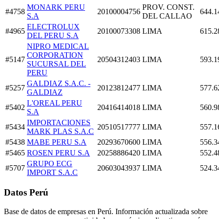
MONARK PERU
PROV. CONST.
#4758
20100004756
644.1
S.A
DEL CALLAO
ELECTROLUX
#4965
20100073308
LIMA
615.2
DEL PERU S.A
NIPRO MEDICAL
CORPORATION
#5147
20504312403
LIMA
593.1
SUCURSAL DEL
PERU
GALDIAZ S.A.C. -
#5257
20123812477
LIMA
577.6
GALDIAZ
L'OREAL PERU
#5402
20416414018
LIMA
560.9
S.A
IMPORTACIONES
#5434
20510517777
LIMA
557.1
MARK PLAS S.A.C
#5438
MABE PERU S.A
20293670600
LIMA
556.3
#5465
ROSEN PERU S.A
20258886420
LIMA
552.4
GRUPO ECG
#5707
20603043937
LIMA
524.3
IMPORT S.A.C
Datos Perú
Base de datos de empresas en Perú. Información actualizada sobre