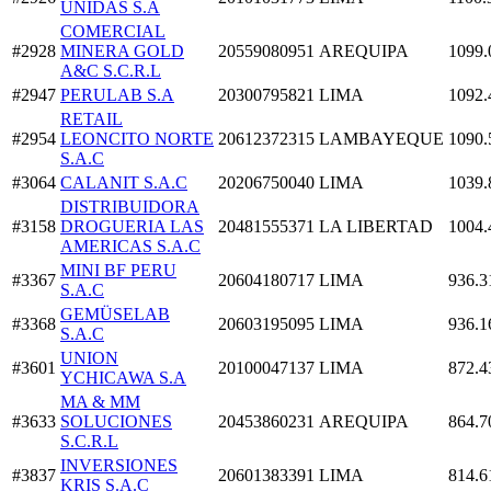
UNIDAS S.A
COMERCIAL
#2928
MINERA GOLD
20559080951
AREQUIPA
1099.
A&C S.C.R.L
#2947
PERULAB S.A
20300795821
LIMA
1092.
RETAIL
#2954
LEONCITO NORTE
20612372315
LAMBAYEQUE
1090.
S.A.C
#3064
CALANIT S.A.C
20206750040
LIMA
1039.
DISTRIBUIDORA
#3158
DROGUERIA LAS
20481555371
LA LIBERTAD
1004.
AMERICAS S.A.C
MINI BF PERU
#3367
20604180717
LIMA
936.3
S.A.C
GEMÜSELAB
#3368
20603195095
LIMA
936.1
S.A.C
UNION
#3601
20100047137
LIMA
872.4
YCHICAWA S.A
MA & MM
#3633
SOLUCIONES
20453860231
AREQUIPA
864.7
S.C.R.L
INVERSIONES
#3837
20601383391
LIMA
814.6
KRIS S.A.C