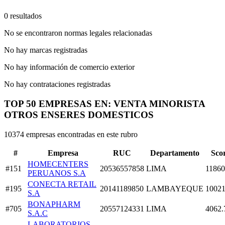
0 resultados
No se encontraron normas legales relacionadas
No hay marcas registradas
No hay información de comercio exterior
No hay contrataciones registradas
TOP 50 EMPRESAS EN: VENTA MINORISTA
OTROS ENSERES DOMESTICOS
10374 empresas encontradas en este rubro
#
Empresa
RUC
Departamento
Sco
HOMECENTERS
#151
20536557858
LIMA
11860
PERUANOS S.A
CONECTA RETAIL
#195
20141189850
LAMBAYEQUE
10021
S.A
BONAPHARM
#705
20557124331
LIMA
4062.
S.A.C
LABORATORIOS