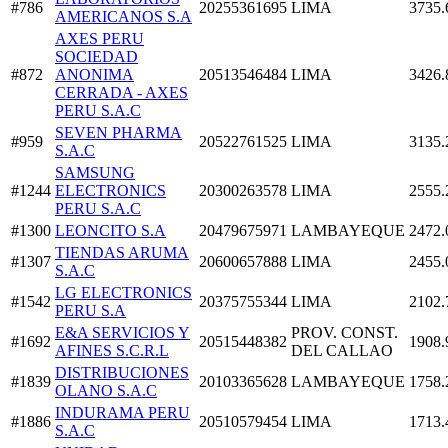
#786
20255361695
LIMA
3735.
AMERICANOS S.A
AXES PERU
SOCIEDAD
#872
ANONIMA
20513546484
LIMA
3426.
CERRADA - AXES
PERU S.A.C
SEVEN PHARMA
#959
20522761525
LIMA
3135.
S.A.C
SAMSUNG
#1244
ELECTRONICS
20300263578
LIMA
2555.
PERU S.A.C
#1300
LEONCITO S.A
20479675971
LAMBAYEQUE
2472.
TIENDAS ARUMA
#1307
20600657888
LIMA
2455.
S.A.C
LG ELECTRONICS
#1542
20375755344
LIMA
2102.
PERU S.A
E&A SERVICIOS Y
PROV. CONST.
#1692
20515448382
1908.
AFINES S.C.R.L
DEL CALLAO
DISTRIBUCIONES
#1839
20103365628
LAMBAYEQUE
1758.
OLANO S.A.C
INDURAMA PERU
#1886
20510579454
LIMA
1713.
S.A.C