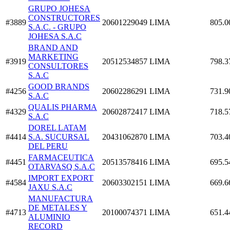
GRUPO JOHESA
CONSTRUCTORES
#3889
20601229049
LIMA
805.0
S.A.C. - GRUPO
JOHESA S.A.C
BRAND AND
MARKETING
#3919
20512534857
LIMA
798.3
CONSULTORES
S.A.C
GOOD BRANDS
#4256
20602286291
LIMA
731.9
S.A.C
QUALIS PHARMA
#4329
20602872417
LIMA
718.5
S.A.C
DOREL LATAM
#4414
S.A. SUCURSAL
20431062870
LIMA
703.4
DEL PERU
FARMACEUTICA
#4451
20513578416
LIMA
695.5
OTARVASQ S.A.C
IMPORT EXPORT
#4584
20603302151
LIMA
669.6
JAXU S.A.C
MANUFACTURA
DE METALES Y
#4713
20100074371
LIMA
651.4
ALUMINIO
RECORD