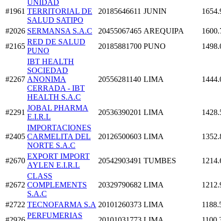
UNIDAD
#1961
TERRITORIAL DE
20185646611
JUNIN
1654.
SALUD SATIPO
#2026
SERMANSA S.A.C
20455067465
AREQUIPA
1600.
RED DE SALUD
#2165
20185881700
PUNO
1498.
PUNO
IBT HEALTH
SOCIEDAD
#2267
ANONIMA
20556281140
LIMA
1444.
CERRADA - IBT
HEALTH S.A.C
JOBAL PHARMA
#2291
20536390201
LIMA
1428.
E.I.R.L
IMPORTACIONES
#2405
CARMELITA DEL
20126500603
LIMA
1352.
NORTE S.A.C
EXPORT IMPORT
#2670
20542903491
TUMBES
1214.
AYLEN E.I.R.L
CLASS
#2672
COMPLEMENTS
20329790682
LIMA
1212.
S.A.C
#2722
TECNOFARMA S.A
20101260373
LIMA
1188.
PERFUMERIAS
#2926
20101031773
LIMA
1100.