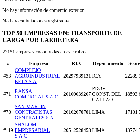
No hay información de comercio exterior
No hay contrataciones registradas
TOP 50 EMPRESAS EN: TRANSPORTE DE
CARGA POR CARRETERA
23151 empresas encontradas en este rubro
#
Empresa
RUC
Departamento
Scor
COMPLEJO
#53
AGROINDUSTRIAL
20297939131
ICA
22289.
BETA S.A
PROV.
RANSA
#71
20100039207
CONST. DEL
18593.
COMERCIAL S.A.C
CALLAO
SAN MARTIN
#78
CONTRATISTAS
20102078781
LIMA
17181.
GENERALES S.A
SHALOM
#119
EMPRESARIAL
20512528458
LIMA
13774.
S.A.C