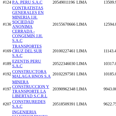
#124
P.A. PERU S.A.C
20549011196
LIMA
13509.
CONTRATISTAS
GENERALES EN
MINERIA J.H.
SOCIEDAD
#136
20155670666
LIMA
12594.
ANONIMA
CERRADA -
CONGEMIN J.H.
S.A.C
TRANSPORTES
#169
CRUZ DEL SUR
20100227461
LIMA
11143.
S.A.C
EZENTIS PERU
#189
20522346030
LIMA
10317.
S.A.C
CONSTRUCTORA
#192
20102297581
LIMA
10185.
MALAGA HNOS S.A
MINERA
CONSTRUCCION Y
#197
20390962348
LIMA
9943.0
TRANSPORTE LA
LIBERTAD S.C.R.L
CONSTRUREDES
#207
20518509391
LIMA
9622.7
S.A.C
INGENIERIA