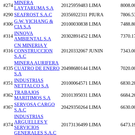
MINERA
#274
20125959483
LIMA
8008.0
LAYTARUMA S.A
#290
SEAFROST S.A.C
20356922311
PIURA
7806.5
G.W. YICHANG &
#306
20100030838
LIMA
7488.8
CIA S.A
INNOVA
#314
20302891452
LIMA
7370.1
AMBIENTAL S.A
CN MINERIA Y
#316
CONSTRUCCION
20120332067
JUNIN
7343.0
S.A.C
MINERA AURIFERA
#335
CUATRO DE ENERO
20498680144
LIMA
7020.0
S.A
INDUSTRIAS
#351
20100064571
LIMA
6830.2
NETTALCO S.A
TRABAJOS
#362
20101395031
LIMA
6684.2
MARITIMOS S.A
SERVOSA CARGO
#367
20429350264
LIMA
6630.0
S.A.C
INDUSTRIAS
ARGUELLES Y
#374
20173136499
LIMA
6473.1
SERVICIOS
GENERALES S.A.C