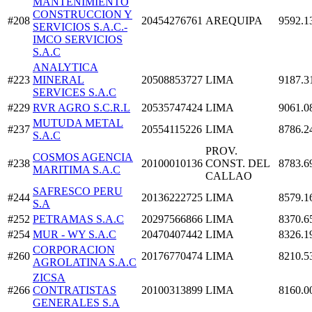
MANTENIMIENTO
CONSTRUCCION Y
#208
20454276761
AREQUIPA
9592.1
SERVICIOS S.A.C.-
IMCO SERVICIOS
S.A.C
ANALYTICA
#223
MINERAL
20508853727
LIMA
9187.3
SERVICES S.A.C
#229
RVR AGRO S.C.R.L
20535747424
LIMA
9061.0
MUTUDA METAL
#237
20554115226
LIMA
8786.2
S.A.C
PROV.
COSMOS AGENCIA
#238
20100010136
CONST. DEL
8783.6
MARITIMA S.A.C
CALLAO
SAFRESCO PERU
#244
20136222725
LIMA
8579.1
S.A
#252
PETRAMAS S.A.C
20297566866
LIMA
8370.6
#254
MUR - WY S.A.C
20470407442
LIMA
8326.1
CORPORACION
#260
20176770474
LIMA
8210.5
AGROLATINA S.A.C
ZICSA
#266
CONTRATISTAS
20100313899
LIMA
8160.0
GENERALES S.A