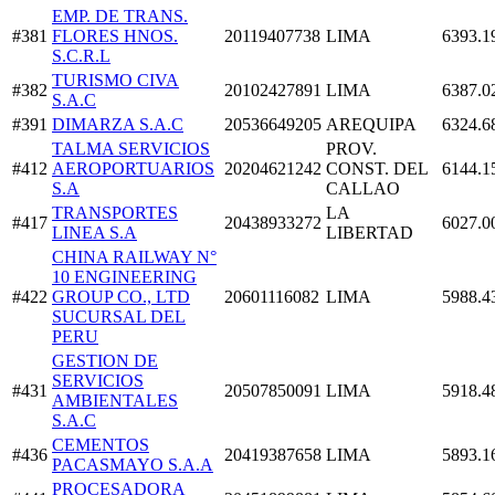
EMP. DE TRANS.
#381
FLORES HNOS.
20119407738
LIMA
6393.1
S.C.R.L
TURISMO CIVA
#382
20102427891
LIMA
6387.0
S.A.C
#391
DIMARZA S.A.C
20536649205
AREQUIPA
6324.6
TALMA SERVICIOS
PROV.
#412
AEROPORTUARIOS
20204621242
CONST. DEL
6144.1
S.A
CALLAO
TRANSPORTES
LA
#417
20438933272
6027.0
LINEA S.A
LIBERTAD
CHINA RAILWAY N°
10 ENGINEERING
#422
GROUP CO., LTD
20601116082
LIMA
5988.4
SUCURSAL DEL
PERU
GESTION DE
SERVICIOS
#431
20507850091
LIMA
5918.4
AMBIENTALES
S.A.C
CEMENTOS
#436
20419387658
LIMA
5893.1
PACASMAYO S.A.A
PROCESADORA