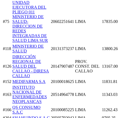
UNIDAD
EJECUTORA DEL
PLIEGO 011
MINISTERIO DE
#75
SALUD-
20602251641
LIMA
17835.00
DIRECCION DE
REDES
INTEGRADAS DE
SALUD LIMA SUR
MINISTERIO DE
#118
20131373237
LIMA
13800.26
SALUD
DIRECCIÓN
REGIONAL DE
PROV.
#126
SALUD DEL
20147907487
CONST. DEL
13167.00
CALLAO - DIRESA
CALLAO
CALLAO
#152
MEDIFARMA S.A
20100018625
LIMA
11831.81
INSTITUTO
NACIONAL DE
#163
20514964778
LIMA
11343.03
ENFERMEDADES
NEOPLASICAS
QS CONSUMO
#166
20100085225
LIMA
11262.43
S.A.C
#204
SHAHUINDO S.A.C
20505792042
LIMA
9705.25