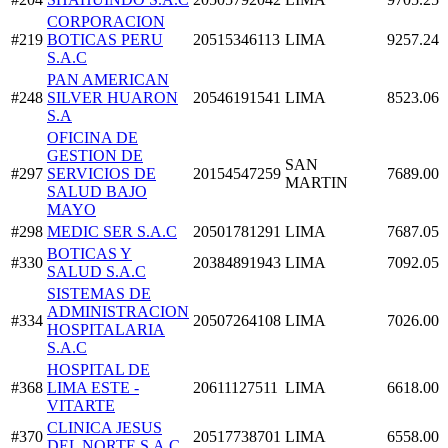
CORPORACION
#219
BOTICAS PERU
20515346113
LIMA
9257.24
S.A.C
PAN AMERICAN
#248
SILVER HUARON
20546191541
LIMA
8523.06
S.A
OFICINA DE
GESTION DE
SAN
#297
SERVICIOS DE
20154547259
7689.00
MARTIN
SALUD BAJO
MAYO
#298
MEDIC SER S.A.C
20501781291
LIMA
7687.05
BOTICAS Y
#330
20384891943
LIMA
7092.05
SALUD S.A.C
SISTEMAS DE
ADMINISTRACION
#334
20507264108
LIMA
7026.00
HOSPITALARIA
S.A.C
HOSPITAL DE
#368
LIMA ESTE -
20611127511
LIMA
6618.00
VITARTE
CLINICA JESUS
#370
20517738701
LIMA
6558.00
DEL NORTE S.A.C