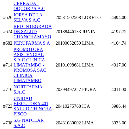
CERRADA -
OQCORP S.A.C
JORSA DE LA
#626
20531502508
LORETO
4494.00
SELVA S.A.C
RED INTEGRADA
#674
DE SALUD
20188446133
JUNIN
4197.75
CHANCHAMAYO
#682
PERUFARMA S.A
20100052050
LIMA
4164.74
PROMOTORA
ASISTENCIAL
S.A.C CLINICA
#714
LIMATAMBO -
20101098681
LIMA
4017.00
PROMOSA SAC
CLINICA
LIMATAMBO
NORTFARMA
#716
20399497257
PIURA
4011.00
S.A.C
UNIDAD
EJECUTORA 401
#723
20410275768
ICA
3986.44
SALUD CHINCHA
PISCO
S.G NATCLAR
#738
20431080002
LIMA
3933.00
S.A.C