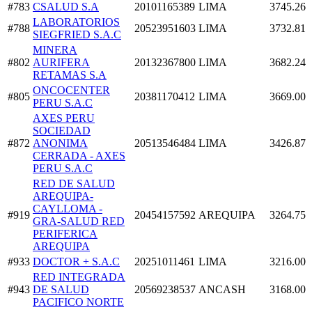
#783
CSALUD S.A
20101165389
LIMA
3745.26
LABORATORIOS
#788
20523951603
LIMA
3732.81
SIEGFRIED S.A.C
MINERA
#802
AURIFERA
20132367800
LIMA
3682.24
RETAMAS S.A
ONCOCENTER
#805
20381170412
LIMA
3669.00
PERU S.A.C
AXES PERU
SOCIEDAD
#872
ANONIMA
20513546484
LIMA
3426.87
CERRADA - AXES
PERU S.A.C
RED DE SALUD
AREQUIPA-
CAYLLOMA -
#919
20454157592
AREQUIPA
3264.75
GRA-SALUD RED
PERIFERICA
AREQUIPA
#933
DOCTOR + S.A.C
20251011461
LIMA
3216.00
RED INTEGRADA
#943
DE SALUD
20569238537
ANCASH
3168.00
PACIFICO NORTE