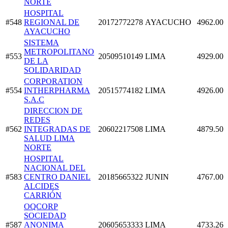
NORTE
HOSPITAL
#548
REGIONAL DE
20172772278
AYACUCHO
4962.00
AYACUCHO
SISTEMA
METROPOLITANO
#553
20509510149
LIMA
4929.00
DE LA
SOLIDARIDAD
CORPORATION
#554
INTHERPHARMA
20515774182
LIMA
4926.00
S.A.C
DIRECCION DE
REDES
#562
INTEGRADAS DE
20602217508
LIMA
4879.50
SALUD LIMA
NORTE
HOSPITAL
NACIONAL DEL
#583
CENTRO DANIEL
20185665322
JUNIN
4767.00
ALCIDES
CARRIÓN
OQCORP
SOCIEDAD
#587
ANONIMA
20605653333
LIMA
4733.26