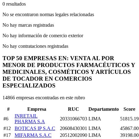
0 resultados
No se encontraron normas legales relacionadas
No hay marcas registradas
No hay información de comercio exterior
No hay contrataciones registradas
TOP 50 EMPRESAS EN: VENTA AL POR
MENOR DE PRODUCTOS FARMACÉUTICOS Y
MEDICINALES, COSMÉTICOS Y ARTÍCULOS
DE TOCADOR EN COMERCIOS
ESPECIALIZADOS
14866 empresas encontradas en este rubro
#
Empresa
RUC
Departamento
Score
INRETAIL
#6
20331066703
LIMA
51815.19
PHARMA S.A
#12
BOTICAS IP S.A.C
20608430301
LIMA
45867.00
#17
MIFARMA S.A.C
20512002090
LIMA
39198.00