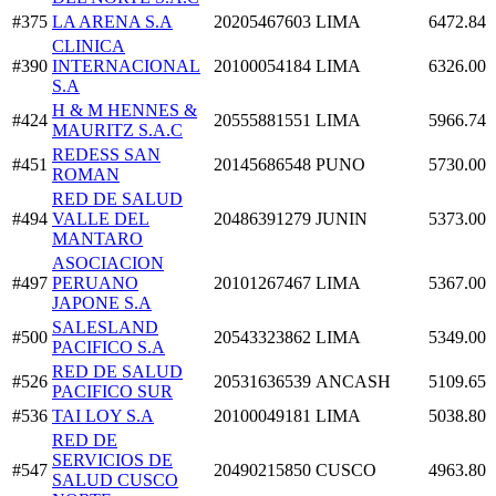
#375
LA ARENA S.A
20205467603
LIMA
6472.84
CLINICA
#390
INTERNACIONAL
20100054184
LIMA
6326.00
S.A
H & M HENNES &
#424
20555881551
LIMA
5966.74
MAURITZ S.A.C
REDESS SAN
#451
20145686548
PUNO
5730.00
ROMAN
RED DE SALUD
#494
VALLE DEL
20486391279
JUNIN
5373.00
MANTARO
ASOCIACION
#497
PERUANO
20101267467
LIMA
5367.00
JAPONE S.A
SALESLAND
#500
20543323862
LIMA
5349.00
PACIFICO S.A
RED DE SALUD
#526
20531636539
ANCASH
5109.65
PACIFICO SUR
#536
TAI LOY S.A
20100049181
LIMA
5038.80
RED DE
SERVICIOS DE
#547
20490215850
CUSCO
4963.80
SALUD CUSCO