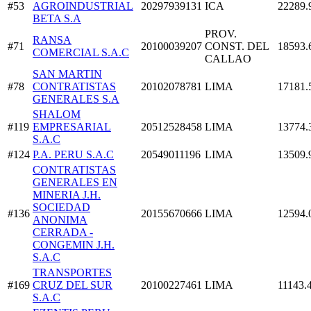
#53
AGROINDUSTRIAL
20297939131
ICA
22289.
BETA S.A
PROV.
RANSA
#71
20100039207
CONST. DEL
18593.
COMERCIAL S.A.C
CALLAO
SAN MARTIN
#78
CONTRATISTAS
20102078781
LIMA
17181.
GENERALES S.A
SHALOM
#119
EMPRESARIAL
20512528458
LIMA
13774.
S.A.C
#124
P.A. PERU S.A.C
20549011196
LIMA
13509.
CONTRATISTAS
GENERALES EN
MINERIA J.H.
SOCIEDAD
#136
20155670666
LIMA
12594.
ANONIMA
CERRADA -
CONGEMIN J.H.
S.A.C
TRANSPORTES
#169
CRUZ DEL SUR
20100227461
LIMA
11143.
S.A.C