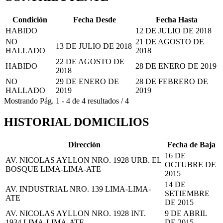
Condición
Fecha Desde
Fecha Hasta
HABIDO
12 DE JULIO DE 2018
NO
21 DE AGOSTO DE
13 DE JULIO DE 2018
HALLADO
2018
22 DE AGOSTO DE
HABIDO
28 DE ENERO DE 2019
2018
NO
29 DE ENERO DE
28 DE FEBRERO DE
HALLADO
2019
2019
Mostrando
Pág.
1
-
4
de
4
resultados
/
4
HISTORIAL DOMICILIOS
Dirección
Fecha de Baja
16 DE
AV. NICOLAS AYLLON NRO. 1928 URB. EL
OCTUBRE DE
BOSQUE LIMA-LIMA-ATE
2015
14 DE
AV. INDUSTRIAL NRO. 139 LIMA-LIMA-
SETIEMBRE
ATE
DE 2015
AV. NICOLAS AYLLON NRO. 1928 INT.
9 DE ABRIL
1934 LIMA-LIMA-ATE
DE 2015