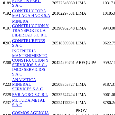
EZENTIS PERU
#189
20522346030
LIMA
10317.
S.A.C
CONSTRUCTORA
#192
20102297581
LIMA
10185.
MALAGA HNOS S.A
MINERA
CONSTRUCCION Y
#197
20390962348
LIMA
9943.0
TRANSPORTE LA
LIBERTAD S.C.R.L
CONSTRUREDES
#207
20518509391
LIMA
9622.7
S.A.C
INGENIERIA
MANTENIMIENTO
CONSTRUCCION Y
#208
20454276761
AREQUIPA
9592.1
SERVICIOS S.A.C.-
IMCO SERVICIOS
S.A.C
ANALYTICA
#223
MINERAL
20508853727
LIMA
9187.3
SERVICES S.A.C
#229
RVR AGRO S.C.R.L
20535747424
LIMA
9061.0
MUTUDA METAL
#237
20554115226
LIMA
8786.2
S.A.C
PROV.
COSMOS AGENCIA