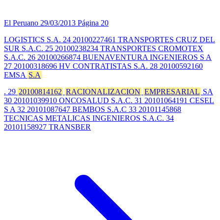
El Peruano
29/03/2013
Página 20
LOGISTICS S.A. 24 20100227461 TRANSPORTES CRUZ DEL
SUR S.A.C. 25 20100238234 TRANSPORTES CROMOTEX
S.A.C. 26 20100266874 BUENAVENTURA INGENIEROS S A
27 20100318696 HV CONTRATISTAS S.A. 28 20100592160
EMSA
S.A
. 29
20100814162
RACIONALIZACION
EMPRESARIAL
SA
30 20101039910 ONCOSALUD S.A.C. 31 20101064191 CESEL
S A 32 20101087647 BEMBOS S.A.C 33 20101145868
TECNICAS METALICAS INGENIEROS S.A.C. 34
20101158927 TRANSBER