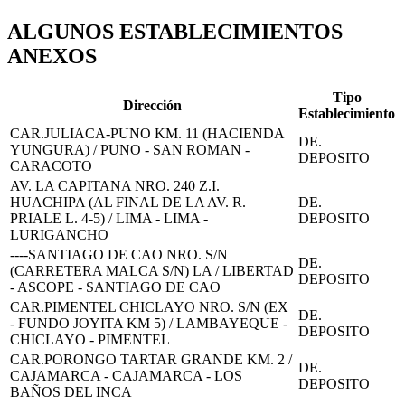
ALGUNOS ESTABLECIMIENTOS
ANEXOS
Tipo
Dirección
Establecimiento
CAR.JULIACA-PUNO KM. 11 (HACIENDA
DE.
YUNGURA) / PUNO - SAN ROMAN -
DEPOSITO
CARACOTO
AV. LA CAPITANA NRO. 240 Z.I.
HUACHIPA (AL FINAL DE LA AV. R.
DE.
PRIALE L. 4-5) / LIMA - LIMA -
DEPOSITO
LURIGANCHO
----SANTIAGO DE CAO NRO. S/N
DE.
(CARRETERA MALCA S/N) LA / LIBERTAD
DEPOSITO
- ASCOPE - SANTIAGO DE CAO
CAR.PIMENTEL CHICLAYO NRO. S/N (EX
DE.
- FUNDO JOYITA KM 5) / LAMBAYEQUE -
DEPOSITO
CHICLAYO - PIMENTEL
CAR.PORONGO TARTAR GRANDE KM. 2 /
DE.
CAJAMARCA - CAJAMARCA - LOS
DEPOSITO
BAÑOS DEL INCA