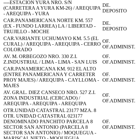
----ESTACION YURA NRO. S/N
DE.
(CARRETERA A YURA KM-26) / AREQUIPA
DEPOSITO
- AREQUIPA - YURA
CAR.PANAMERICANA NORTE KM. 557
DE.
(EX - FUNDO LARREA) LA / LIBERTAD -
DEPOSITO
TRUJILLO - MOCHE
CAR.VARIANTE UCHUMAYO KM. 5.5 (EL
OF.
CURAL) / AREQUIPA - AREQUIPA - CERRO
OF.ADMINIST.
COLORADO
AV. M. ORBEGOZO NRO. 330 Z.I.
OF.
Z.INDUSTRIAL / LIMA - LIMA - SAN LUIS
OF.ADMINIST.
CAR.PANAMERICANA KM. 912 EL ALTO
(ENTRE PANAMERICANA Y CARRETER
OF.
PROY MAJES) / AREQUIPA - CAYLLOMA -
OF.ADMINIST.
MAJES
AV. GRAL. DIEZ CANSECO NRO. 527 Z.I.
OF.
ZONA INDUSTRIAL (CERCADO) /
OF.ADMINIST.
AREQUIPA - AREQUIPA - AREQUIPA
OTR.UNIDAD CATASTRAL 23177 MZA. 8
OTR. UNIDAD CATASTRAL 023177
DENOMINADO PANCHITO PARCELA 8
OF.
SECTOR SAN ANTONIO (PARCELA 8
OF.ADMINIST.
SECTOR SAN ANTONIO) / MOQUEGUA -
MARISCAL NIETO - MOQUEGUA