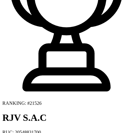
RANKING: #21526
RJV S.A.C
RUC: 20548831700