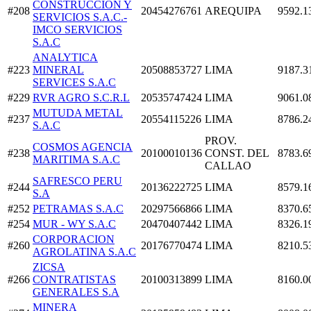
CONSTRUCCION Y
#208
20454276761
AREQUIPA
9592.1
SERVICIOS S.A.C.-
IMCO SERVICIOS
S.A.C
ANALYTICA
#223
MINERAL
20508853727
LIMA
9187.3
SERVICES S.A.C
#229
RVR AGRO S.C.R.L
20535747424
LIMA
9061.0
MUTUDA METAL
#237
20554115226
LIMA
8786.2
S.A.C
PROV.
COSMOS AGENCIA
#238
20100010136
CONST. DEL
8783.6
MARITIMA S.A.C
CALLAO
SAFRESCO PERU
#244
20136222725
LIMA
8579.1
S.A
#252
PETRAMAS S.A.C
20297566866
LIMA
8370.6
#254
MUR - WY S.A.C
20470407442
LIMA
8326.1
CORPORACION
#260
20176770474
LIMA
8210.5
AGROLATINA S.A.C
ZICSA
#266
CONTRATISTAS
20100313899
LIMA
8160.0
GENERALES S.A
MINERA