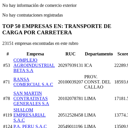
No hay información de comercio exterior
No hay contrataciones registradas
TOP 50 EMPRESAS EN: TRANSPORTE DE
CARGA POR CARRETERA
23151 empresas encontradas en este rubro
#
Empresa
RUC
Departamento
Scor
COMPLEJO
#53
AGROINDUSTRIAL
20297939131
ICA
22289.
BETA S.A
PROV.
RANSA
#71
20100039207
CONST. DEL
18593.
COMERCIAL S.A.C
CALLAO
SAN MARTIN
#78
CONTRATISTAS
20102078781
LIMA
17181.
GENERALES S.A
SHALOM
#119
EMPRESARIAL
20512528458
LIMA
13774.
S.A.C
#124
P.A. PERU S.A.C
20549011196
LIMA
13509.