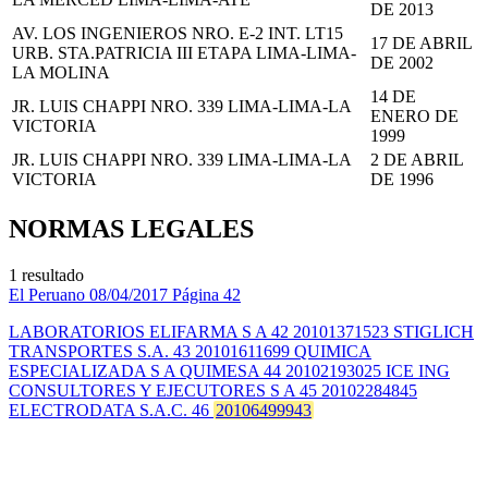
DE 2013
AV. LOS INGENIEROS NRO. E-2 INT. LT15
17 DE ABRIL
URB. STA.PATRICIA III ETAPA LIMA-LIMA-
DE 2002
LA MOLINA
14 DE
JR. LUIS CHAPPI NRO. 339 LIMA-LIMA-LA
ENERO DE
VICTORIA
1999
JR. LUIS CHAPPI NRO. 339 LIMA-LIMA-LA
2 DE ABRIL
VICTORIA
DE 1996
NORMAS LEGALES
1 resultado
El Peruano
08/04/2017
Página 42
LABORATORIOS ELIFARMA S A 42 20101371523 STIGLICH
TRANSPORTES S.A. 43 20101611699 QUIMICA
ESPECIALIZADA S A QUIMESA 44 20102193025 ICE ING
CONSULTORES Y EJECUTORES S A 45 20102284845
ELECTRODATA S.A.C. 46
20106499943