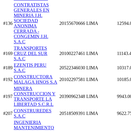
CONTRATISTAS
GENERALES EN
MINERIA J.H.
SOCIEDAD
#136
20155670666
LIMA
12594.
ANONIMA
CERRADA -
CONGEMIN J.H.
S.A.C
TRANSPORTES
#169
CRUZ DEL SUR
20100227461
LIMA
11143.
S.A.C
EZENTIS PERU
#189
20522346030
LIMA
10317.
S.A.C
CONSTRUCTORA
#192
20102297581
LIMA
10185.
MALAGA HNOS S.A
MINERA
CONSTRUCCION Y
#197
20390962348
LIMA
9943.0
TRANSPORTE LA
LIBERTAD S.C.R.L
CONSTRUREDES
#207
20518509391
LIMA
9622.7
S.A.C
INGENIERIA
MANTENIMIENTO