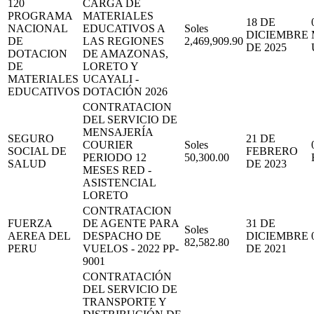
120
CARGA DE
PROGRAMA
MATERIALES
18 DE
NACIONAL
EDUCATIVOS A
Soles
DICIEMBRE
DE
LAS REGIONES
2,469,909.90
DE 2025
DOTACION
DE AMAZONAS,
DE
LORETO Y
MATERIALES
UCAYALI -
EDUCATIVOS
DOTACIÓN 2026
CONTRATACION
DEL SERVICIO DE
MENSAJERÍA
SEGURO
21 DE
COURIER
Soles
SOCIAL DE
FEBRERO
PERIODO 12
50,300.00
SALUD
DE 2023
MESES RED -
ASISTENCIAL
LORETO
CONTRATACION
FUERZA
DE AGENTE PARA
31 DE
Soles
AEREA DEL
DESPACHO DE
DICIEMBRE
82,582.80
PERU
VUELOS - 2022 PP-
DE 2021
9001
CONTRATACIÓN
DEL SERVICIO DE
TRANSPORTE Y